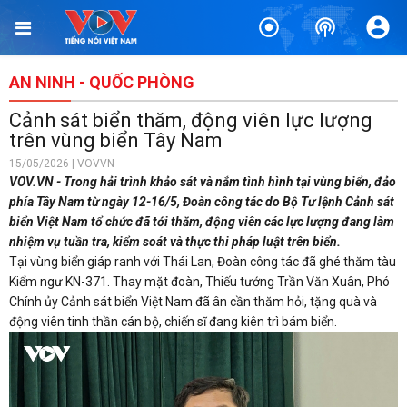
AN NINH - QUỐC PHÒNG
Cảnh sát biển thăm, động viên lực lượng
trên vùng biển Tây Nam
15/05/2026 | VOVVN
VOV.VN - Trong hải trình khảo sát và nắm tình hình tại vùng biển, đảo
phía Tây Nam từ ngày 12-16/5, Đoàn công tác do Bộ Tư lệnh Cảnh sát
biển Việt Nam tổ chức đã tới thăm, động viên các lực lượng đang làm
nhiệm vụ tuần tra, kiểm soát và thực thi pháp luật trên biển.
Tại vùng biển giáp ranh với Thái Lan, Đoàn công tác đã ghé thăm tàu
Kiểm ngư KN-371. Thay mặt đoàn, Thiếu tướng Trần Văn Xuân, Phó
Chính ủy Cảnh sát biển Việt Nam đã ân cần thăm hỏi, tặng quà và
động viên tinh thần cán bộ, chiến sĩ đang kiên trì bám biển.