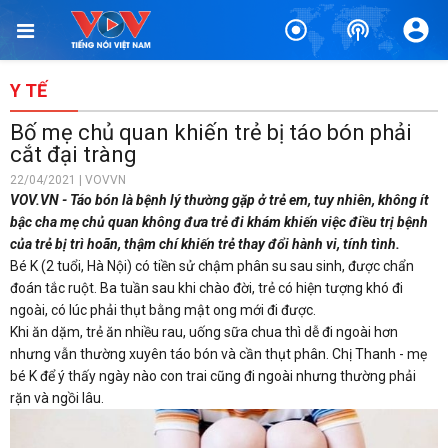
Y TẾ
Bố mẹ chủ quan khiến trẻ bị táo bón phải
cắt đại tràng
22/04/2021 | VOVVN
VOV.VN - Táo bón là bệnh lý thường gặp ở trẻ em, tuy nhiên, không ít
bậc cha mẹ chủ quan không đưa trẻ đi khám khiến việc điều trị bệnh
của trẻ bị trì hoãn, thậm chí khiến trẻ thay đổi hành vi, tính tình.
Bé K (2 tuổi, Hà Nội) có tiền sử chậm phân su sau sinh, được chẩn
đoán tắc ruột. Ba tuần sau khi chào đời, trẻ có hiện tượng khó đi
ngoài, có lúc phải thụt bằng mật ong mới đi được.
Khi ăn dặm, trẻ ăn nhiều rau, uống sữa chua thì dễ đi ngoài hơn
nhưng vẫn thường xuyên táo bón và cần thụt phân. Chị Thanh - mẹ
bé K để ý thấy ngày nào con trai cũng đi ngoài nhưng thường phải
rặn và ngồi lâu.