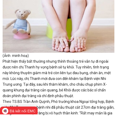
(Ảnh minh hoạ)
Phát hiện thấy bất thường nhưng thỉnh thoảng trẻ vẫn tự đi ngoài
được nên chị Thanh hy vọng bệnh sẽ tự khỏi. Tuy nhiên, tình trạng
này không thuyên giảm mà trẻ còn liên tục đau bụng, chán ăn, mệt
mỏi. Lúc này, chị Thanh mới đưa con đến khám tại Bệnh viện Nhi
Trung ương. Tại đây, sau khi thăm khám, cho cháu chụp phim X-
quang khung đại tràng cản quang, bé Khôi được các bác sĩ chẩn
đoán phình đại tràng và chỉ định phẫu thuật.
Theo TS.BS Trần Anh Quỳnh, Phó trưởng khoa Ngoại tổng hợp, Bệnh
viện Nhi Trung ương, bệnh nhi đã phẫu thuật cắt 27cm đại tràng giãn,
Đã kết nối EMC
trong đó có 7cm đại tràng bị vô hạch thần kinh: “Rất may mắn là gia