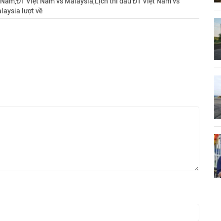
 Nam,ĐT Việt Nam vs Malaysia,Lịch thi đấu ĐT Việt Nam vs
laysia lượt về