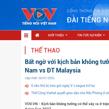
CỔNG THÔNG TIN ĐIỆ
ĐÀI TIẾNG N
GIỚI THIỆU
TIN TỨC SỰ KIỆN
...
...
THỂ THAO
Bất ngờ với kịch bản không tưở
Nam vs ĐT Malaysia
Cập nhật: 08/01/2026
5 cầu thủ bị treo giò ngày V-League trở lại
Thể Công Viettel quyết gieo sầu cho Hải Phòng ở 
VOV.VN - Kịch bản không tưởng có thể xảy ra ở trận