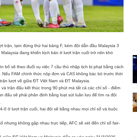
ợt trận, tạm đứng thứ hai bảng F, kém đội dẫn đầu Malaysia 3
 Malaysia đang khiến kịch bản ở lượt trận cuối trở nên khó
 bố sẽ theo đuổi vụ việc 7 cầu thủ nhập tịch bị phạt bằng cách
S). Nếu FAM chính thức nộp đơn và CAS không bác bỏ trước thời
 trận lượt về giữa ĐT Việt Nam và ĐT Malaysia.
và trận đấu kết thúc trong 90 phút mà tất cả các chỉ số - điểm
ận đấu sẽ phải phân định bằng loạt sút luân lưu để tìm ra đội
.
0 ở lượt trận cuối, hai đội sẽ bằng nhau mọi chỉ số và buộc
ố nhưng không gặp nhau trực tiếp, AFC sẽ xét đến chỉ số fair-