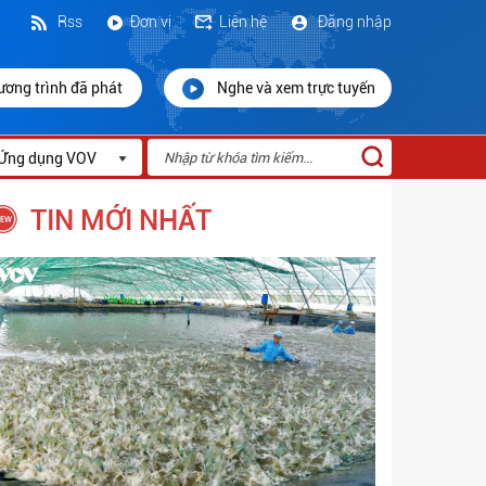
Rss
Đơn vị
Liên hệ
Đăng nhập
ương trình đã phát
Nghe và xem trực tuyến
Ứng dụng VOV
TIN MỚI NHẤT