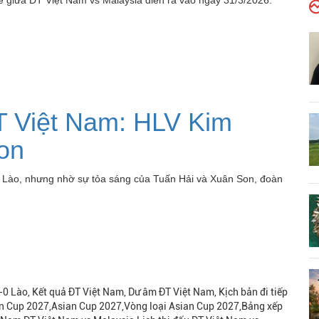
 về giữa ĐT Việt Nam vs Malaysia diễn ra vào ngày 31/3/2026.
 Việt Nam: HLV Kim
on
T Lào, nhưng nhờ sự tỏa sáng của Tuấn Hải và Xuân Son, đoàn
0 Lào, Kết quả ĐT Việt Nam, Dư âm ĐT Việt Nam, Kịch bản đi tiếp
ian Cup 2027,Asian Cup 2027,Vòng loại Asian Cup 2027,Bảng xếp