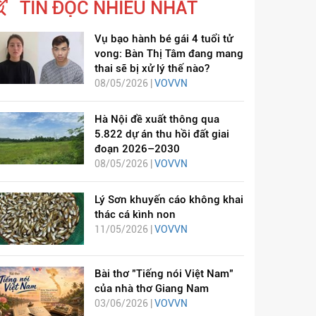
TIN ĐỌC NHIỀU NHẤT
Vụ bạo hành bé gái 4 tuổi tử
vong: Bàn Thị Tâm đang mang
thai sẽ bị xử lý thế nào?
08/05/2026 |
VOVVN
Hà Nội đề xuất thông qua
5.822 dự án thu hồi đất giai
đoạn 2026–2030
08/05/2026 |
VOVVN
Lý Sơn khuyến cáo không khai
thác cá kình non
11/05/2026 |
VOVVN
Bài thơ "Tiếng nói Việt Nam"
của nhà thơ Giang Nam
03/06/2026 |
VOVVN