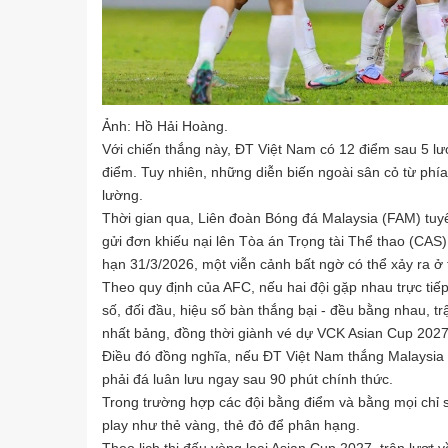
Ảnh: Hồ Hải Hoàng.
Với chiến thắng này, ĐT Việt Nam có 12 điểm sau 5 lư
điểm. Tuy nhiên, những diễn biến ngoài sân cỏ từ phía
lường.
Thời gian qua, Liên đoàn Bóng đá Malaysia (FAM) tuyên
gửi đơn khiếu nại lên Tòa án Trọng tài Thể thao (CA
hạn 31/3/2026, một viễn cảnh bất ngờ có thể xảy ra ở
Theo quy định của AFC, nếu hai đội gặp nhau trực tiếp 
số, đối đầu, hiệu số bàn thắng bại - đều bằng nhau, tr
nhất bảng, đồng thời giành vé dự VCK Asian Cup 2027
Điều đó đồng nghĩa, nếu ĐT Việt Nam thắng Malaysia 4-
phải đá luân lưu ngay sau 90 phút chính thức.
Trong trường hợp các đội bằng điểm và bằng mọi chỉ s
play như thẻ vàng, thẻ đỏ để phân hạng.