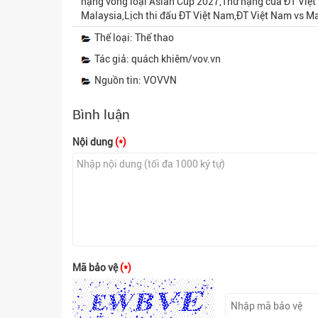
hạng vòng loại Asian Cup 2027,Thứ hạng của ĐT Việt
Malaysia,Lịch thi đấu ĐT Việt Nam,ĐT Việt Nam vs Ma
Thể loại: Thể thao
Tác giả: quách khiêm/vov.vn
Nguồn tin: VOVVN
Bình luận
Nội dung
(*)
Mã bảo vệ
(*)