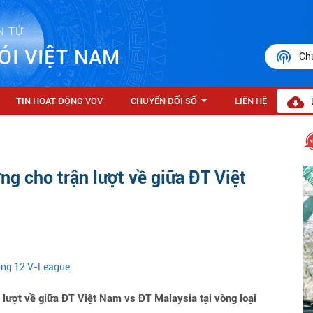
N TỬ
ÓI VIỆT NAM
Ch
TIN HOẠT ĐỘNG VOV
CHUYỂN ĐỔI SỐ
LIÊN HỆ
...
ng cho trận lượt về giữa ĐT Việt
vòng 12 V-League
 lượt về giữa ĐT Việt Nam vs ĐT Malaysia tại vòng loại