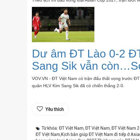
Theo lịch thi đấu vòng loại Asian Cup 2027, trận lượt
Dư âm ĐT Lào 0-2 ĐT
Sang Sik vẫn còn…S
VOV.VN - ĐT Việt Nam có trận đấu thất vọng trước Đ
quân HLV Kim Sang Sik đã có chiến thắng 2-0.
Yêu thích
Từ khóa: ĐT Việt Nam, ĐT Việt Nam, ĐT Việt Nam 2-
ĐT Việt Nam,Kịch bản giúp ĐT Việt Nam đi tiếp ở As