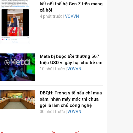
kết nối thế hệ Gen Z trên mạng
xã hội
4 phút trước |
VOVVN
Meta bị buộc bồi thường 567
triệu USD vì gây hại cho trẻ em
10 phút trước |
VOVVN
ĐBQH: Trong y tế nếu chỉ mua
sắm, nhận máy móc thì chưa
gọi là làm chủ công nghệ
30 phút trước |
VOVVN