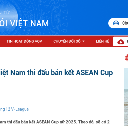
N TỬ
ÓI VIỆT NAM
Ch
TIN HOẠT ĐỘNG VOV
CHUYỂN ĐỔI SỐ
LIÊN HỆ
...
Việt Nam thi đấu bán kết ASEAN Cup
vòng 12 V-League
am thi đấu bán kết ASEAN Cup nữ 2025. Theo đó, sẽ có 2