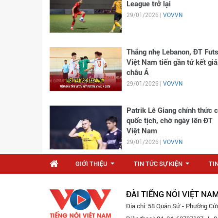
League trở lại
29/01/2026 |
VOVVN
Thắng nhẹ Lebanon, ĐT Futs
Việt Nam tiến gần tứ kết giả
châu Á
29/01/2026 |
VOVVN
Patrik Lê Giang chính thức 
quốc tịch, chờ ngày lên ĐT
Việt Nam
29/01/2026 |
VOVVN
GIỚI THIỆU
TIN TỨC SỰ KIỆN
TI
...
...
ĐÀI TIẾNG NÓI VIỆT NA
Địa chỉ: 58 Quán Sứ - Phường Cử