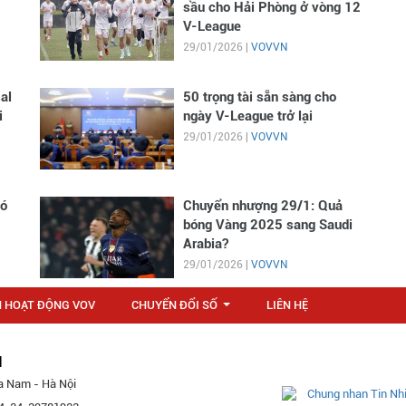
sầu cho Hải Phòng ở vòng 12
V-League
29/01/2026 |
VOVVN
al
50 trọng tài sẵn sàng cho
i
ngày V-League trở lại
29/01/2026 |
VOVVN
có
Chuyển nhượng 29/1: Quả
bóng Vàng 2025 sang Saudi
Arabia?
29/01/2026 |
VOVVN
N HOẠT ĐỘNG VOV
CHUYỂN ĐỔI SỐ
LIÊN HỆ
...
M
a Nam - Hà Nội