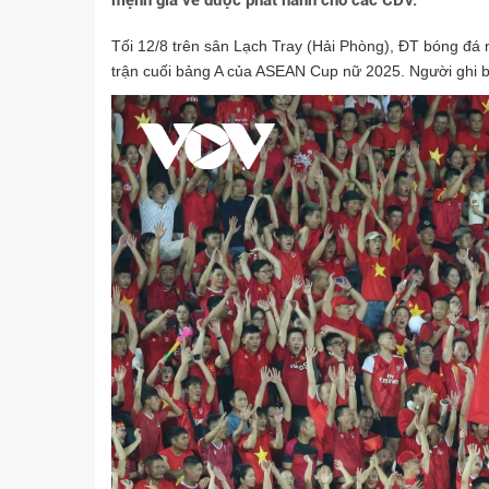
mệnh giá vé được phát hành cho các CĐV.
Tối 12/8 trên sân Lạch Tray (Hải Phòng), ĐT bóng đá 
trận cuối bảng A của ASEAN Cup nữ 2025. Người ghi 