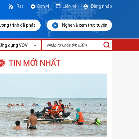
Rss
Đơn vị
Liên hệ
Đăng nhập
ương trình đã phát
Nghe và xem trực tuyến
Ứng dụng VOV
TIN MỚI NHẤT