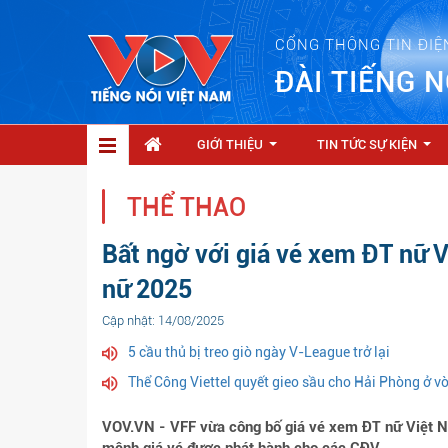
CỔNG THÔNG TIN ĐIỆ
ĐÀI TIẾNG N
GIỚI THIỆU
TIN TỨC SỰ KIỆN
...
...
THỂ THAO
Bất ngờ với giá vé xem ĐT nữ 
nữ 2025
Cập nhật: 14/08/2025
5 cầu thủ bị treo giò ngày V-League trở lại
Thể Công Viettel quyết gieo sầu cho Hải Phòng ở 
VOV.VN - VFF vừa công bố giá vé xem ĐT nữ Việt N