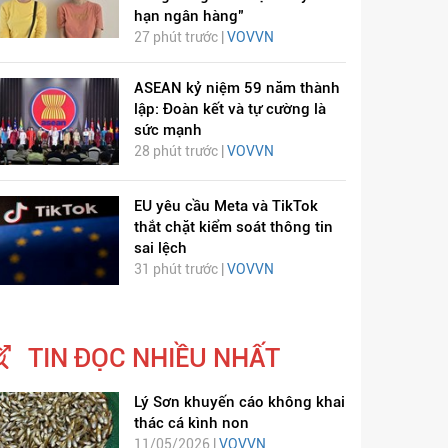
hạn ngân hàng"
27 phút trước |
VOVVN
ASEAN kỷ niệm 59 năm thành
lập: Đoàn kết và tự cường là
sức mạnh
28 phút trước |
VOVVN
EU yêu cầu Meta và TikTok
thắt chặt kiểm soát thông tin
sai lệch
31 phút trước |
VOVVN
TIN ĐỌC NHIỀU NHẤT
Lý Sơn khuyến cáo không khai
thác cá kình non
11/05/2026 |
VOVVN