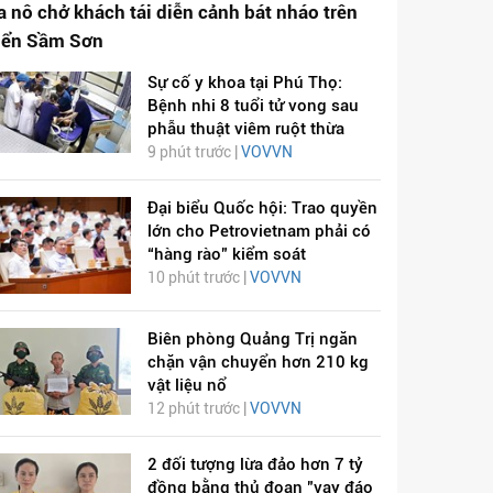
a nô chở khách tái diễn cảnh bát nháo trên
iển Sầm Sơn
Sự cố y khoa tại Phú Thọ:
Bệnh nhi 8 tuổi tử vong sau
phẫu thuật viêm ruột thừa
9 phút trước |
VOVVN
Đại biểu Quốc hội: Trao quyền
lớn cho Petrovietnam phải có
“hàng rào” kiểm soát
10 phút trước |
VOVVN
Biên phòng Quảng Trị ngăn
chặn vận chuyển hơn 210 kg
vật liệu nổ
12 phút trước |
VOVVN
2 đối tượng lừa đảo hơn 7 tỷ
đồng bằng thủ đoạn "vay đáo