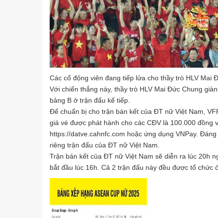
Các cổ động viên đang tiếp lửa cho thầy trò HLV Mai 
Với chiến thắng này, thầy trò HLV Mai Đức Chung giàn
bảng B ở trận đấu kế tiếp.
Để chuẩn bị cho trận bán kết của ĐT nữ Việt Nam, VF
giá vé được phát hành cho các CĐV là 100.000 đồng v
https://datve.cahnfc.com hoặc ứng dụng VNPay. Đáng c
riêng trận đấu của ĐT nữ Việt Nam.
Trận bán kết của ĐT nữ Việt Nam sẽ diễn ra lúc 20h n
bắt đầu lúc 16h. Cả 2 trận đấu này đều được tổ chức 