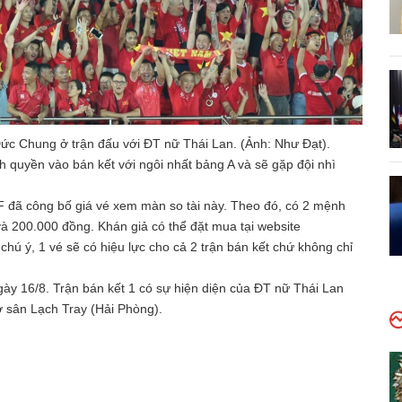
Đức Chung ở trận đấu với ĐT nữ Thái Lan. (Ảnh: Như Đạt).
h quyền vào bán kết với ngôi nhất bảng A và sẽ gặp đội nhì
F đã công bố giá vé xem màn so tài này. Theo đó, có 2 mệnh
à 200.000 đồng. Khán giả có thể đặt mua tại website
hú ý, 1 vé sẽ có hiệu lực cho cả 2 trận bán kết chứ không chỉ
gày 16/8. Trận bán kết 1 có sự hiện diện của ĐT nữ Thái Lan
ở sân Lạch Tray (Hải Phòng).