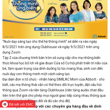
“Nuôi dạy sáng tạo cho thế hệ thông minh” sẽ diễn ra vào ngày
8/5/2021 trên ứng dụng Clubhouse và ngày 9/5/2021 trên ứng
dụng Zoom.
Tập 2 của chương trình bàn tròn sẽ cung cấp cho mẹ những kiến
thức khoa học bổ ích về giai đoạn Cửa sổ Cơ hội phát triển trí não của
bé, tầm quan trọng của dinh dưỡng từ lúc mang thai, sinh con đến
nuôi dạy con thông minh một cách sáng tạo.
Đại diện đơn vị tổ chức - nhãn hàng SIMILAC Mom của Abbott - cho
biết, các mẹ thông thái vẫn có thể theo dõi trực tuyến, đặt câu hỏi
thông qua Zoom và nền tảng ClubHouse (nền tảng audio chat đầu
tiên trên thế giới cho phép mọi người giao tiếp cùng nhau thông qua
các phòng chat để trao đổi về đủ các chủ đề).
Đã kết nối EMC
Trò chuyện trực tiếp với các chuyên gia hàng đầu về dinh