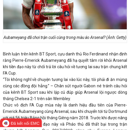
Aubameyang đã chơi trận cuối cùng trong màu áo Arsenal? (Ảnh: Getty)
Bình luận trên kênh BT Sport, cựu danh thủ Rio Ferdinand nhận định
rằng Pierre-Emerick Aubameyang đã hạ quyết tâm rời khỏi Arsenal
khi tiền đạo này từ chối trả lời câu hỏi về tương lai sau trận chung kết
FA Cup.
“Tôi không nghĩ về chuyện tương lai vào lúc này, tôi phải đi ăn mừng
cùng các đồng đội hẵng.” – Chân sút người Gabon né tránh câu hỏi
của kênh BT Sport sau khi lập cú đúp giúp Arsenal lội ngược dòng
thắng Chelsea 2-1 trên sân Wembley.
Chức vô địch FA Cup mùa này là danh hiệu đầu tiên của Pierre-
Emerick Aubameyang cùng Arsenal, sau khi chuyển tới từ Dortmund
với giá 56 triệu Bảng hồi tháng Giêng năm 2018. Trước khi được nâng
Đã kết nối EMC
cúp ở Wembley, tiền đạo này và Pháo thủ đã thất bại trong trận