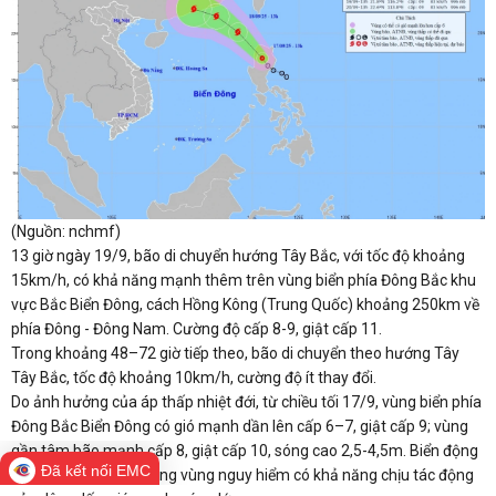
(Nguồn: nchmf)
13 giờ ngày 19/9, bão di chuyển hướng Tây Bắc, với tốc độ khoảng
15km/h, có khả năng mạnh thêm trên vùng biển phía Đông Bắc khu
vực Bắc Biển Đông, cách Hồng Kông (Trung Quốc) khoảng 250km về
phía Đông - Đông Nam. Cường độ cấp 8-9, giật cấp 11.
Trong khoảng 48–72 giờ tiếp theo, bão di chuyển theo hướng Tây
Tây Bắc, tốc độ khoảng 10km/h, cường độ ít thay đổi.
Do ảnh hưởng của áp thấp nhiệt đới, từ chiều tối 17/9, vùng biển phía
Đông Bắc Biển Đông có gió mạnh dần lên cấp 6–7, giật cấp 9; vùng
gần tâm bão mạnh cấp 8, giật cấp 10, sóng cao 2,5-4,5m. Biển động
Đã kết nối EMC
mạnh. Tàu thuyền trong vùng nguy hiểm có khả năng chịu tác động