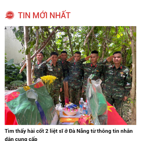
TIN MỚI NHẤT
Tìm thấy hài cốt 2 liệt sĩ ở Đà Nẵng từ thông tin nhân
dân cung cấp