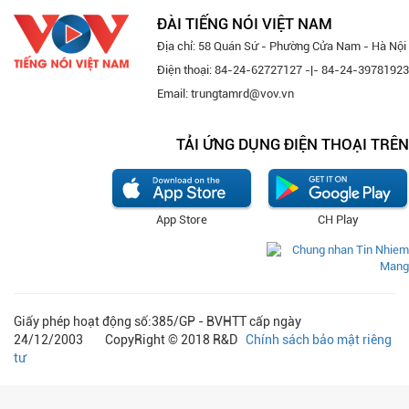
ĐÀI TIẾNG NÓI VIỆT NAM
Địa chỉ: 58 Quán Sứ - Phường Cửa Nam - Hà Nội
Điện thoại: 84-24-62727127 -|- 84-24-39781923
Email: trungtamrd@vov.vn
TẢI ỨNG DỤNG ĐIỆN THOẠI TRÊN
App Store
CH Play
Giấy phép hoạt động số:385/GP - BVHTT cấp ngày
24/12/2003 CopyRight © 2018 R&D
Chính sách bảo mật riêng
tư