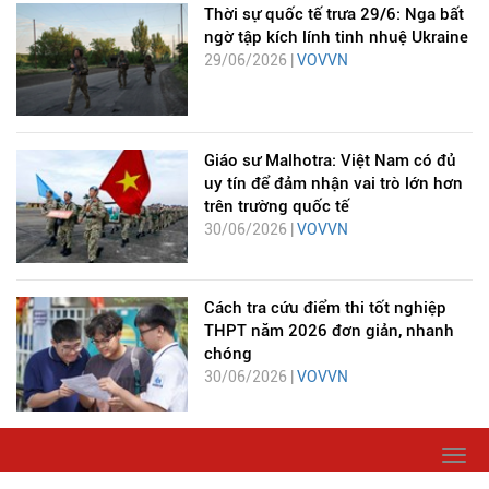
Thời sự quốc tế trưa 29/6: Nga bất
ngờ tập kích lính tinh nhuệ Ukraine
29/06/2026 |
VOVVN
Giáo sư Malhotra: Việt Nam có đủ
uy tín để đảm nhận vai trò lớn hơn
trên trường quốc tế
30/06/2026 |
VOVVN
Cách tra cứu điểm thi tốt nghiệp
THPT năm 2026 đơn giản, nhanh
chóng
30/06/2026 |
VOVVN
Togg
navi