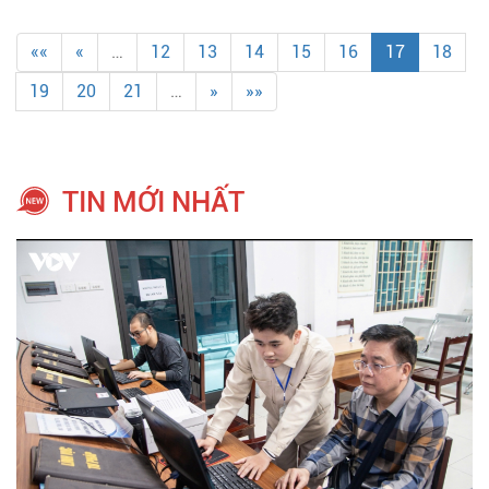
««
«
…
12
13
14
15
16
17
18
19
20
21
…
»
»»
TIN MỚI NHẤT