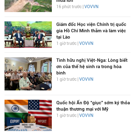
mưa lớn
16 phút trước |
VOVVN
Giám đốc Học viện Chính trị quốc
gia Hồ Chí Minh thăm và làm việc
tại Lào
1 giờ trước |
VOVVN
Tình hữu nghị Việt-Nga: Lòng biết
ơn của thế hệ sinh ra trong hòa
bình
1 giờ trước |
VOVVN
Quốc hội Ấn Độ “giục” sớm ký thỏa
thuận thương mại với Mỹ
1 giờ trước |
VOVVN