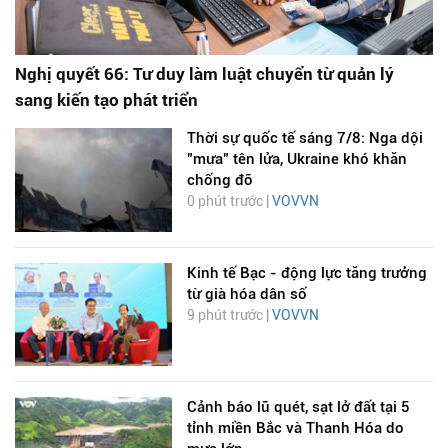
Nghị quyết 66: Tư duy làm luật chuyển từ quản lý
sang kiến tạo phát triển
Thời sự quốc tế sáng 7/8: Nga dội
"mưa" tên lửa, Ukraine khó khăn
chống đỡ
0 phút trước |
VOVVN
Kinh tế Bạc - động lực tăng trưởng
từ già hóa dân số
9 phút trước |
VOVVN
Cảnh báo lũ quét, sạt lở đất tại 5
tỉnh miền Bắc và Thanh Hóa do