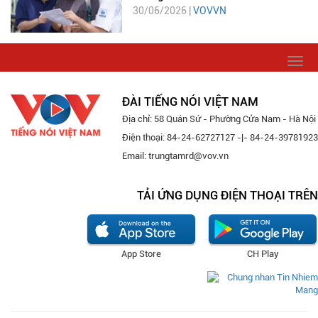
30/06/2026 |
VOVVN
Togg
navi
ĐÀI TIẾNG NÓI VIỆT NAM
Địa chỉ: 58 Quán Sứ - Phường Cửa Nam - Hà Nội
Điện thoại: 84-24-62727127 -|- 84-24-39781923
Email: trungtamrd@vov.vn
TẢI ỨNG DỤNG ĐIỆN THOẠI TRÊN
App Store
CH Play