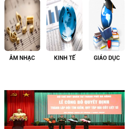
ÂM NHẠC
KINH TẾ
GIÁO DỤC