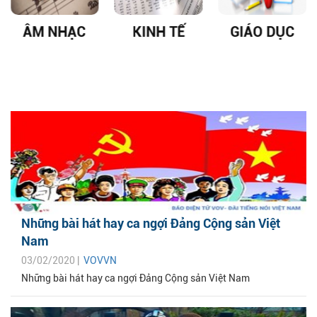
ẠC
KINH TẾ
GIÁO DỤC
DỊCH VI
PHỔI COV
19
Những bài hát hay ca ngợi Đảng Cộng sản Việt
Nam
03/02/2020 |
VOVVN
Những bài hát hay ca ngợi Đảng Cộng sản Việt Nam