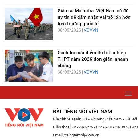
Giáo sư Malhotra: Việt Nam có đủ
uy tín để đảm nhận vai trò lớn hơn
trên trường quốc tế
30/06/2026 |
VOVVN
Cách tra cứu điểm thi tốt nghiệp
THPT năm 2026 đơn giản, nhanh
chóng
30/06/2026 |
VOVVN
Togg
navi
ĐÀI TIẾNG NÓI VIỆT NAM
Địa chỉ: 58 Quán Sứ - Phường Cửa Nam - Hà Nội
Điện thoại: 84-24-62727127 -|- 84-24-39781923
Email: trungtamrd@vov.vn