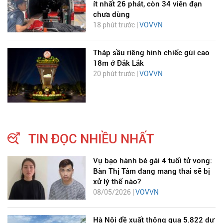
ít nhất 26 phát, còn 34 viên đạn
chưa dùng
18 phút trước |
VOVVN
Tháp sầu riêng hình chiếc gùi cao
18m ở Đắk Lắk
20 phút trước |
VOVVN
TIN ĐỌC NHIỀU NHẤT
Vụ bạo hành bé gái 4 tuổi tử vong:
Bàn Thị Tâm đang mang thai sẽ bị
xử lý thế nào?
08/05/2026 |
VOVVN
Hà Nội đề xuất thông qua 5.822 dự