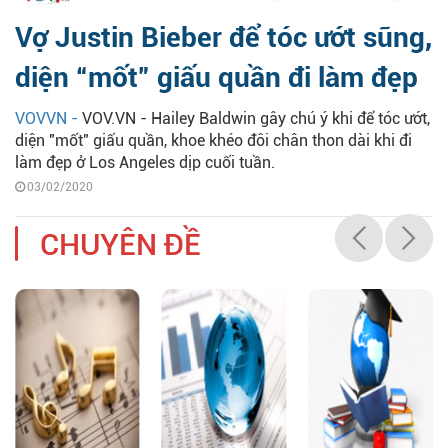
Vợ Justin Bieber để tóc ướt sũng,
diện “mốt” giấu quần đi làm đẹp
VOVVN -
VOV.VN - Hailey Baldwin gây chú ý khi để tóc ướt,
diện "mốt" giấu quần, khoe khéo đôi chân thon dài khi đi
làm đẹp ở Los Angeles dịp cuối tuần.
03/02/2020
CHUYÊN ĐỀ