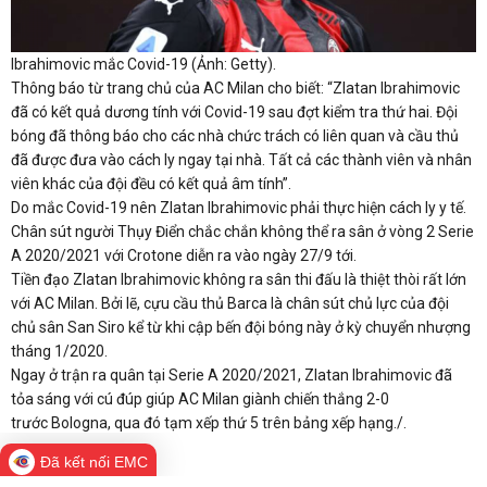
Ibrahimovic mắc Covid-19 (Ảnh: Getty).
Thông báo từ trang chủ của AC Milan cho biết: “Zlatan Ibrahimovic
đã có kết quả dương tính với Covid-19 sau đợt kiểm tra thứ hai. Đội
bóng đã thông báo cho các nhà chức trách có liên quan và cầu thủ
đã được đưa vào cách ly ngay tại nhà. Tất cả các thành viên và nhân
viên khác của đội đều có kết quả âm tính”.
Do mắc Covid-19 nên Zlatan Ibrahimovic phải thực hiện cách ly y tế.
Chân sút người Thụy Điển chắc chắn không thể ra sân ở vòng 2 Serie
A 2020/2021 với Crotone diễn ra vào ngày 27/9 tới.
Tiền đạo Zlatan Ibrahimovic không ra sân thi đấu là thiệt thòi rất lớn
với AC Milan. Bởi lẽ, cựu cầu thủ Barca là chân sút chủ lực của đội
chủ sân San Siro kể từ khi cập bến đội bóng này ở kỳ chuyển nhượng
tháng 1/2020.
Ngay ở trận ra quân tại Serie A 2020/2021, Zlatan Ibrahimovic đã
tỏa sáng với cú đúp giúp AC Milan giành chiến thắng 2-0
trước Bologna, qua đó tạm xếp thứ 5 trên bảng xếp hạng./.
Đã kết nối EMC
Yêu thích