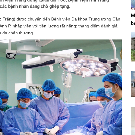
nh viện Trung ương Quân đội 108, Bệnh viện Nhi Trung
 các bệnh nhân đang chờ ghép tạng.
M
Sóc Trăng) được chuyển đến Bệnh viện Đa khoa Trung ương Cần
b
 Anh P. nhập viện với tiên lượng rất nặng: thang điểm đánh giá
và đa chấn thương.