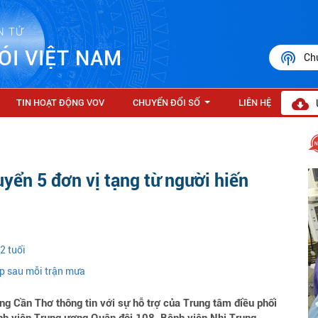
N TỬ
ÓI VIỆT NAM
Ch
TIN HOẠT ĐỘNG VOV
CHUYỂN ĐỔI SỐ
LIÊN HỆ
...
uyển 5 đơn vị tạng từ người hiến
2 tuổi
p sau mỗi trận mưa
 Cần Thơ thông tin với sự hỗ trợ của Trung tâm điều phối