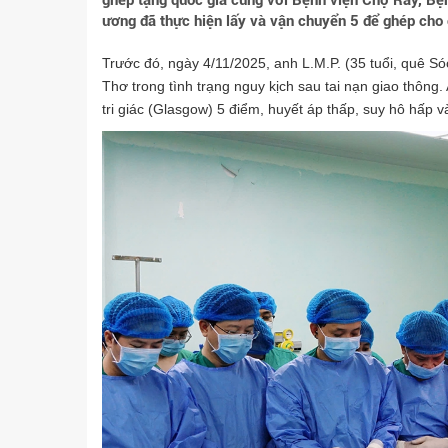
ghép tạng quốc gia cùng với Bệnh viện Chợ Rẫy, Bệ
ương đã thực hiện lấy và vận chuyển 5 để ghép cho
Trước đó, ngày 4/11/2025, anh L.M.P. (35 tuổi, quê 
Thơ trong tình trạng nguy kịch sau tai nạn giao thông.
tri giác (Glasgow) 5 điểm, huyết áp thấp, suy hô hấp 