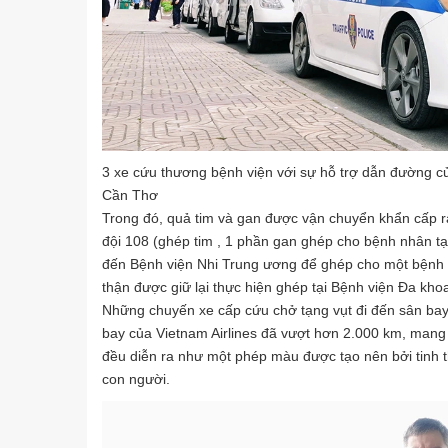
3 xe cứu thương bệnh viện với sự hỗ trợ dẫn đường 
Cần Thơ
Trong đó, quả tim và gan được vận chuyển khẩn cấp r
đội 108 (ghép tim , 1 phần gan ghép cho bệnh nhân t
đến Bệnh viện Nhi Trung ương để ghép cho một bệnh 
thận được giữ lại thực hiện ghép tại Bệnh viện Đa kh
Những chuyến xe cấp cứu chở tạng vụt đi đến sân bay
bay của Vietnam Airlines đã vượt hơn 2.000 km, mang t
đều diễn ra như một phép màu được tạo nên bởi tinh 
con người.