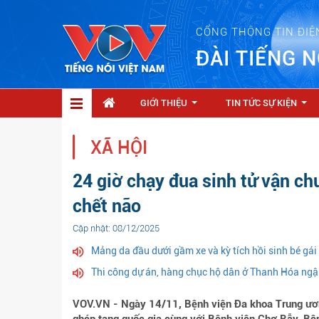
CỔNG THÔNG TIN ĐIỆ
ĐÀI TIẾNG N
GIỚI THIỆU
TIN TỨC SỰ KIỆN
...
...
XÃ HỘI
24 giờ chạy đua sinh tử vận ch
chết não
Cập nhật: 08/12/2025
Mảng da đầu dưới gầm xe và kỳ tích hồi sinh bé gái 
Thi công dự án, hàng chục hộ dân ở Thanh Hóa ngậ
VOV.VN - Ngày 14/11, Bệnh viện Đa khoa Trung ương