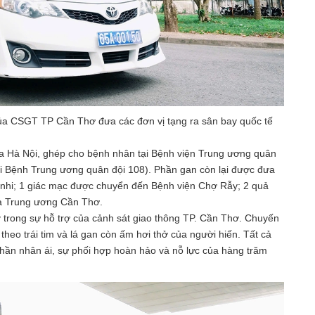
của CSGT TP Cần Thơ đưa các đơn vị tạng ra sân bay quốc tế
a Hà Nội, ghép cho bệnh nhân tại Bệnh viện Trung ương quân
ại Bệnh Trung ương quân đội 108). Phần gan còn lại được đưa
nhi; 1 giác mạc được chuyển đến Bệnh viện Chợ Rẫy; 2 quả
oa Trung ương Cần Thơ.
 trong sự hỗ trợ của cảnh sát giao thông TP. Cần Thơ. Chuyến
heo trái tim và lá gan còn ấm hơi thở của người hiến. Tất cả
thần nhân ái, sự phối hợp hoàn hảo và nỗ lực của hàng trăm