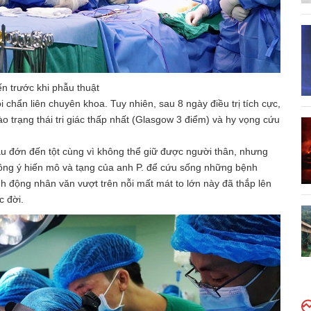
ến trước khi phẫu thuật
i chẩn liên chuyên khoa. Tuy nhiên, sau 8 ngày điều trị tích cực,
vào trạng thái tri giác thấp nhất (Glasgow 3 điểm) và hy vọng cứu
 đau đớn đến tột cùng vì không thể giữ được người thân, nhưng
đồng ý hiến mô và tạng của anh P. để cứu sống những bệnh
 động nhân văn vượt trên nỗi mất mát to lớn này đã thắp lên
c đời.