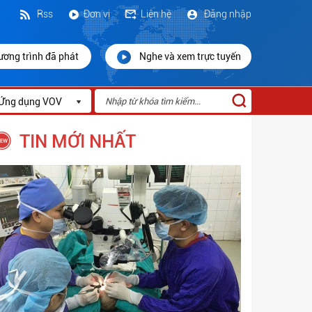
Rss
Đơn vị
Liên hệ
Đăng nhập
ương trình đã phát
Nghe và xem trực tuyến
Ứng dụng VOV
TIN MỚI NHẤT