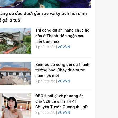
ảng da đầu dưới gầm xe và kỳ tích hồi sinh
é gái 2 tuổi
Thi công dự án, hàng chục hộ
dân ở Thanh Hóa ngập sau
mỗi trận mưa
1 phút trước |
VOVVN
Biến trụ sở công dôi dư thành
trường học: Chạy đua trước
năm học mới
2 phút trước |
VOVVN
ĐBQH nói gì về phương án
cho 328 thí sinh THPT
Chuyên Tuyên Quang thi lại?
2 phút trước |
VOVVN