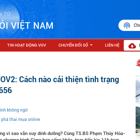
N TỬ
ÓI VIỆT NAM
Ch
TIN HOẠT ĐỘNG VOV
CHUYỂN ĐỔI SỐ
LIÊN HỆ
...
VOV2: Cách nào cải thiện tình trạng
5656
ệnh không ngờ
c phá thai mua online
ưng vì sao vẫn suy dinh dưỡng? Cùng TS.BS Phạm Thúy Hòa-