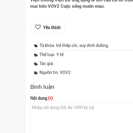
Viện trưởng Viện DD ứng dụng đi tìm câu trả lời tro
mai trên VOV2 Cuộc sống muôn màu:
Yêu thích
Từ khóa: trẻ thấp còi; suy dinh dưỡng;
Thể loại: Y tế
Tác giả:
Nguồn tin: VOV2
Bình luận
Nội dung
(*)