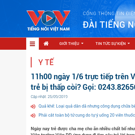
CỔNG THÔNG TIN ĐIỆ
ĐÀI TIẾNG N
GIỚI THIỆU
TIN TỨC SỰ KIỆN
...
...
Y TẾ
11h00 ngày 1/6 trực tiếp trên 
trẻ bị thấp còi? Gọi: 0243.826
Cập nhật: 25/09/2019
Quả khế: Loại quả dân dã nhưng công dụng chữa b
Phải cắt toàn bộ tử cung do tự ý uống 20 viên thuố
Ngày nay trẻ được cha mẹ cho ăn nhiều chất bổ nh