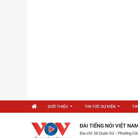
GIỚI THIỆU
TIN TỨC SỰ KIỆN
TI
...
...
ĐÀI TIẾNG NÓI VIỆT NA
Địa chỉ: 58 Quán Sứ - Phường Cử