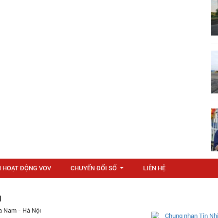
N HOẠT ĐỘNG VOV
CHUYỂN ĐỔI SỐ
LIÊN HỆ
...
M
a Nam - Hà Nội