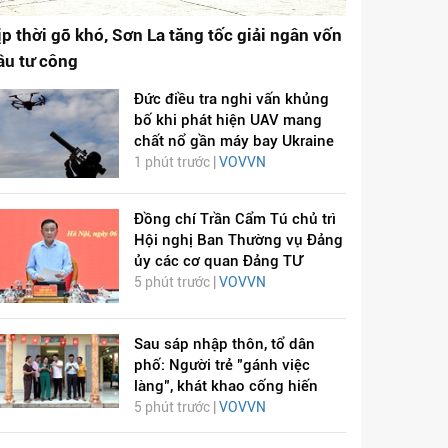
ịp thời gỡ khó, Sơn La tăng tốc giải ngân vốn
ầu tư công
Đức điều tra nghi vấn khủng
bố khi phát hiện UAV mang
chất nổ gần máy bay Ukraine
1 phút trước |
VOVVN
Đồng chí Trần Cẩm Tú chủ trì
Hội nghị Ban Thường vụ Đảng
ủy các cơ quan Đảng TƯ
5 phút trước |
VOVVN
Sau sáp nhập thôn, tổ dân
phố: Người trẻ "gánh việc
làng", khát khao cống hiến
5 phút trước |
VOVVN