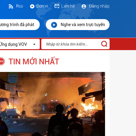
Rss
Đơn vị
Liên hệ
Đăng nhập
ương trình đã phát
Nghe và xem trực tuyến
Ứng dụng VOV
TIN MỚI NHẤT