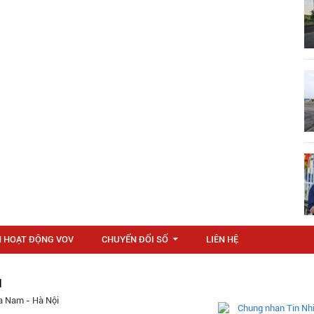
N HOẠT ĐỘNG VOV
CHUYỂN ĐỔI SỐ
LIÊN HỆ
...
M
a Nam - Hà Nội