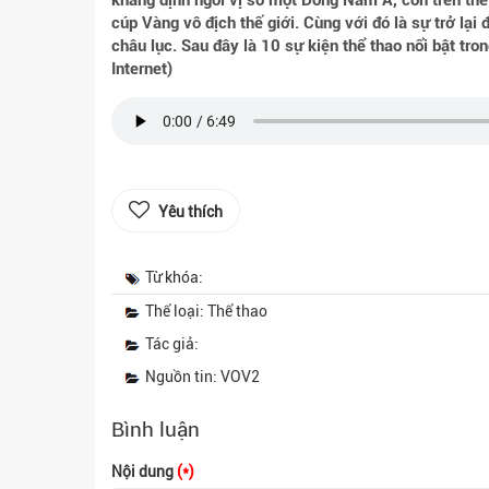
khẳng định ngôi vị số một Đông Nam Á, còn trên thế 
cúp Vàng vô địch thế giới. Cùng với đó là sự trở lạ
châu lục. Sau đây là 10 sự kiện thể thao nổi bật tr
Internet)
Yêu thích
Từ khóa:
Thể loại: Thể thao
Tác giả:
Nguồn tin: VOV2
Bình luận
Nội dung
(*)