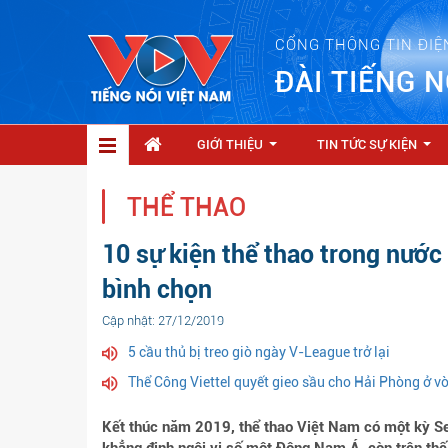
CỔNG THÔNG TIN ĐIỆ
ĐÀI TIẾNG N
GIỚI THIỆU
TIN TỨC SỰ KIỆN
...
...
THỂ THAO
10 sự kiện thể thao trong nướ
bình chọn
Cập nhật: 27/12/2019
5 cầu thủ bị treo giò ngày V-League trở lại
Thể Công Viettel quyết gieo sầu cho Hải Phòng ở 
Kết thúc năm 2019, thể thao Việt Nam có một kỳ S