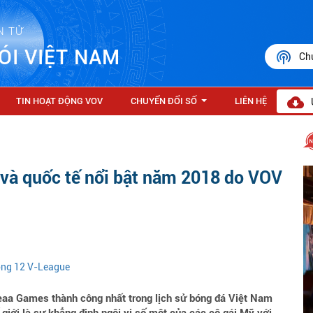
N TỬ
ÓI VIỆT NAM
Ch
TIN HOẠT ĐỘNG VOV
CHUYỂN ĐỔI SỐ
LIÊN HỆ
...
c và quốc tế nổi bật năm 2018 do VOV
vòng 12 V-League
eaa Games thành công nhất trong lịch sử bóng đá Việt Nam