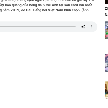
giới là sự khẳng định ngôi vị số một của các cô gái Mỹ với
i đầy hào quang của bóng đá nước Anh tại sân chơi lớn nhất
C
ong năm 2019, do Đài Tiếng nói Việt Nam bình chọn. (ảnh
N