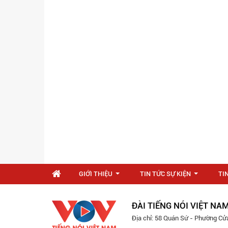
GIỚI THIỆU
TIN TỨC SỰ KIỆN
TI
...
...
ĐÀI TIẾNG NÓI VIỆT NA
Địa chỉ: 58 Quán Sứ - Phường Cử