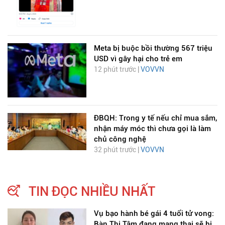
Meta bị buộc bồi thường 567 triệu
USD vì gây hại cho trẻ em
12 phút trước |
VOVVN
ĐBQH: Trong y tế nếu chỉ mua sắm,
nhận máy móc thì chưa gọi là làm
chủ công nghệ
32 phút trước |
VOVVN
TIN ĐỌC NHIỀU NHẤT
Vụ bạo hành bé gái 4 tuổi tử vong:
Bàn Thị Tâm đang mang thai sẽ bị