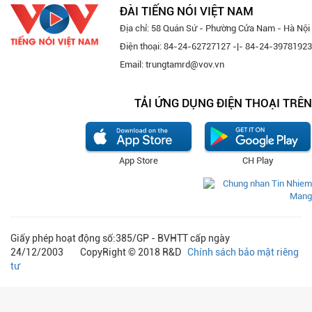
ĐÀI TIẾNG NÓI VIỆT NAM
Địa chỉ: 58 Quán Sứ - Phường Cửa Nam - Hà Nội
Điện thoại: 84-24-62727127 -|- 84-24-39781923
Email: trungtamrd@vov.vn
TẢI ỨNG DỤNG ĐIỆN THOẠI TRÊN
App Store
CH Play
Giấy phép hoạt động số:385/GP - BVHTT cấp ngày
24/12/2003 CopyRight © 2018 R&D
Chính sách bảo mật riêng
tư