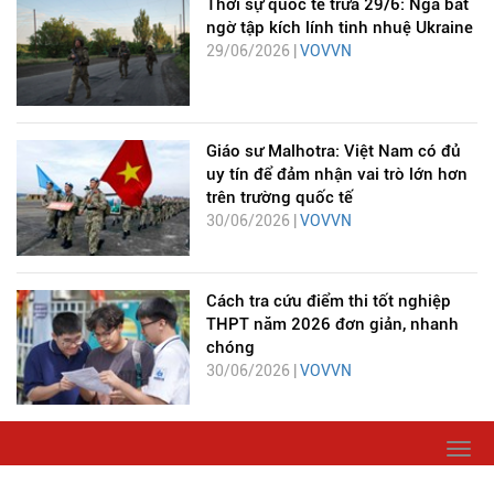
Thời sự quốc tế trưa 29/6: Nga bất
ngờ tập kích lính tinh nhuệ Ukraine
29/06/2026 |
VOVVN
Giáo sư Malhotra: Việt Nam có đủ
uy tín để đảm nhận vai trò lớn hơn
trên trường quốc tế
30/06/2026 |
VOVVN
Cách tra cứu điểm thi tốt nghiệp
THPT năm 2026 đơn giản, nhanh
chóng
30/06/2026 |
VOVVN
Togg
navi