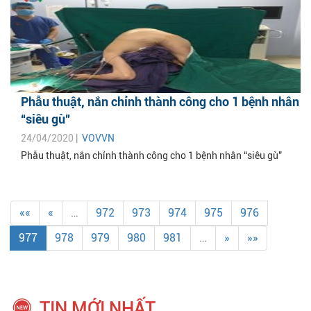
Phẫu thuật, nắn chỉnh thành công cho 1 bệnh nhân
“siêu gù”
24/04/2020 |
VOVVN
Phẫu thuật, nắn chỉnh thành công cho 1 bệnh nhân “siêu gù”
««
«
…
972
973
974
975
976
977
978
979
980
981
…
»
»»
TIN MỚI NHẤT