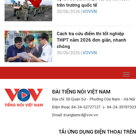
trên trường quốc tế
30/06/2026 |
VOVVN
Cách tra cứu điểm thi tốt nghiệp
THPT năm 2026 đơn giản, nhanh
chóng
30/06/2026 |
VOVVN
Togg
navi
ĐÀI TIẾNG NÓI VIỆT NAM
Địa chỉ: 58 Quán Sứ - Phường Cửa Nam - Hà Nội
Điện thoại: 84-24-62727127 -|- 84-24-39781923
Email: trungtamrd@vov.vn
TẢI ỨNG DỤNG ĐIỆN THOẠI TRÊN