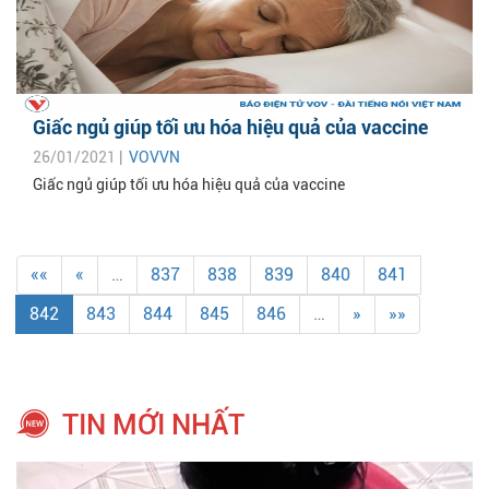
Giấc ngủ giúp tối ưu hóa hiệu quả của vaccine
26/01/2021 |
VOVVN
Giấc ngủ giúp tối ưu hóa hiệu quả của vaccine
««
«
…
837
838
839
840
841
842
843
844
845
846
…
»
»»
TIN MỚI NHẤT