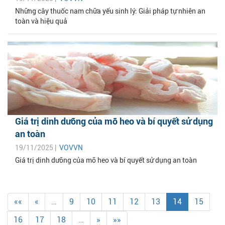
Những cây thuốc nam chữa yếu sinh lý: Giải pháp tự nhiên an
toàn và hiệu quả
Giá trị dinh dưỡng của mỡ heo và bí quyết sử dụng
an toàn
19/11/2025 |
VOVVN
Giá trị dinh dưỡng của mỡ heo và bí quyết sử dụng an toàn
««
«
…
9
10
11
12
13
14
15
16
17
18
…
»
»»