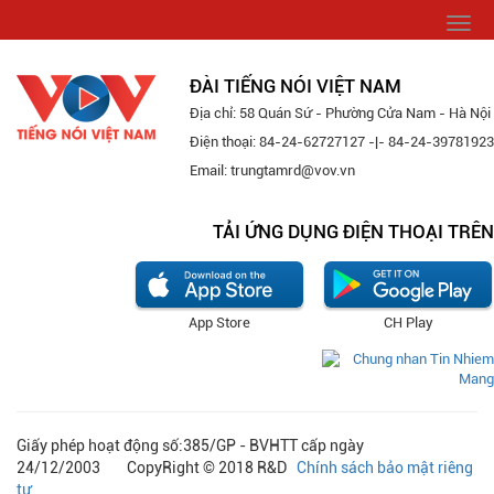
Togg
navi
ĐÀI TIẾNG NÓI VIỆT NAM
Địa chỉ: 58 Quán Sứ - Phường Cửa Nam - Hà Nội
Điện thoại: 84-24-62727127 -|- 84-24-39781923
Email: trungtamrd@vov.vn
TẢI ỨNG DỤNG ĐIỆN THOẠI TRÊN
App Store
CH Play
Giấy phép hoạt động số:385/GP - BVHTT cấp ngày
24/12/2003 CopyRight © 2018 R&D
Chính sách bảo mật riêng
tư