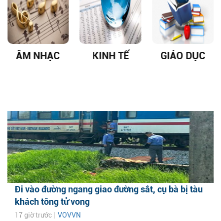
ÂM NHẠC
KINH TẾ
GIÁO DỤC
Đi vào đường ngang giao đường sắt, cụ bà bị tàu
khách tông tử vong
17 giờ trước |
VOVVN