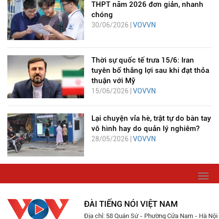
THPT năm 2026 đơn giản, nhanh
chóng
30/06/2026 |
VOVVN
Thời sự quốc tế trưa 15/6: Iran
tuyên bố thắng lợi sau khi đạt thỏa
thuận với Mỹ
15/06/2026 |
VOVVN
Lại chuyện vỉa hè, trật tự do bàn tay
vô hình hay do quản lý nghiêm?
28/05/2026 |
VOVVN
Togg
navi
ĐÀI TIẾNG NÓI VIỆT NAM
Địa chỉ: 58 Quán Sứ - Phường Cửa Nam - Hà Nội