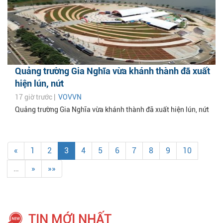
Quảng trường Gia Nghĩa vừa khánh thành đã xuất
hiện lún, nứt
17 giờ trước |
VOVVN
Quảng trường Gia Nghĩa vừa khánh thành đã xuất hiện lún, nứt
«
1
2
3
4
5
6
7
8
9
10
…
»
»»
TIN MỚI NHẤT