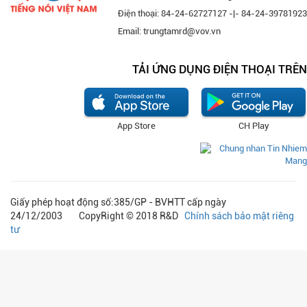
Điện thoại: 84-24-62727127 -|- 84-24-39781923
Email: trungtamrd@vov.vn
TẢI ỨNG DỤNG ĐIỆN THOẠI TRÊN
App Store
CH Play
Giấy phép hoạt động số:385/GP - BVHTT cấp ngày
24/12/2003 CopyRight © 2018 R&D
Chính sách bảo mật riêng
tư