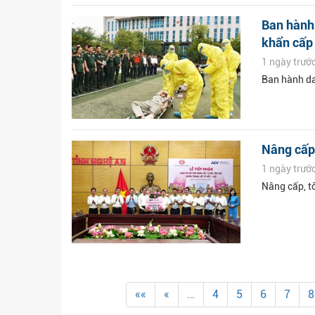
Ban hành 
khẩn cấp
1 ngày trướ
Ban hành da
Nâng cấp,
1 ngày trướ
Nâng cấp, tô
««
«
…
4
5
6
7
8