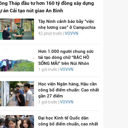
ồng Tháp đầu tư hơn 160 tỷ đồng xây dựng
ự án Cải tạo nút giao An Bình
Tây Ninh cảnh báo bẫy "việc
nhẹ lương cao" ở Campuchia
42 phút trước |
VOVVN
Hơn 1.000 người chung sức
tái tạo dòng chữ “BÁC HỒ
SỐNG MÃI” trên Núi Nhón
1 giờ trước |
VOVVN
Học viện Ngân hàng, Hậu cần
công bố điểm chuẩn: Cao nhất
gần 27 điểm
1 giờ trước |
VOVVN
Đại học Kinh tế Quốc dân
công bố điểm chuẩn, cao nhất