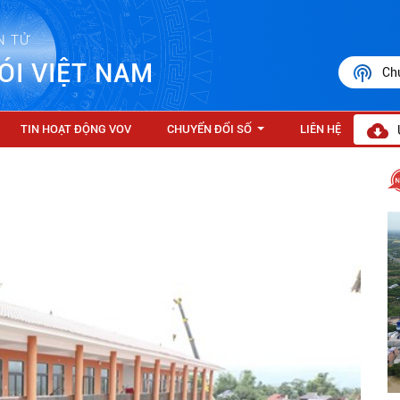
N TỬ
ÓI VIỆT NAM
Ch
TIN HOẠT ĐỘNG VOV
CHUYỂN ĐỔI SỐ
LIÊN HỆ
...