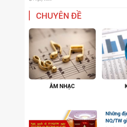
CHUYÊN ĐỀ
T NAM
ÂM NHẠC
Những địn
NQ/TW gi