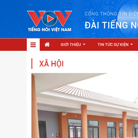
CỔNG THÔNG TIN ĐIỆ
ĐÀI TIẾNG N
GIỚI THIỆU
TIN TỨC SỰ KIỆN
...
...
XÃ HỘI