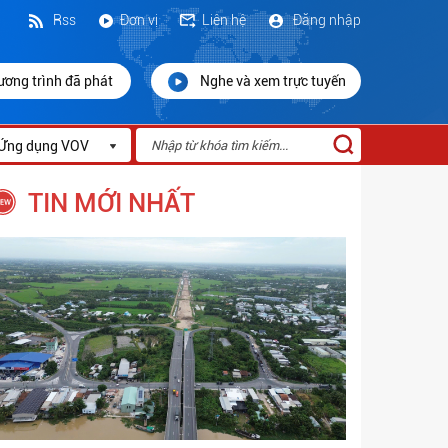
Rss
Đơn vị
Liên hệ
Đăng nhập
ương trình đã phát
Nghe và xem trực tuyến
Ứng dụng VOV
TIN MỚI NHẤT