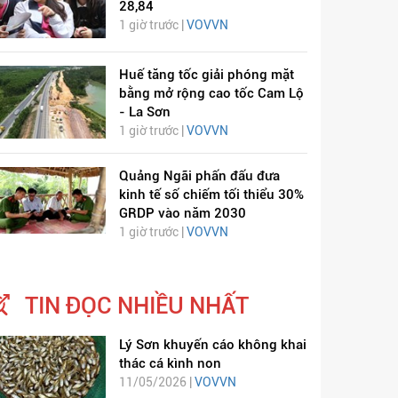
28,84
1 giờ trước |
VOVVN
Huế tăng tốc giải phóng mặt
bằng mở rộng cao tốc Cam Lộ
- La Sơn
1 giờ trước |
VOVVN
Quảng Ngãi phấn đấu đưa
kinh tế số chiếm tối thiểu 30%
GRDP vào năm 2030
1 giờ trước |
VOVVN
ỊCH VIÊM PHỔI COVID-
HÁT LÊN VIỆT NAM
19
TIN ĐỌC NHIỀU NHẤT
Lý Sơn khuyến cáo không khai
thác cá kình non
11/05/2026 |
VOVVN