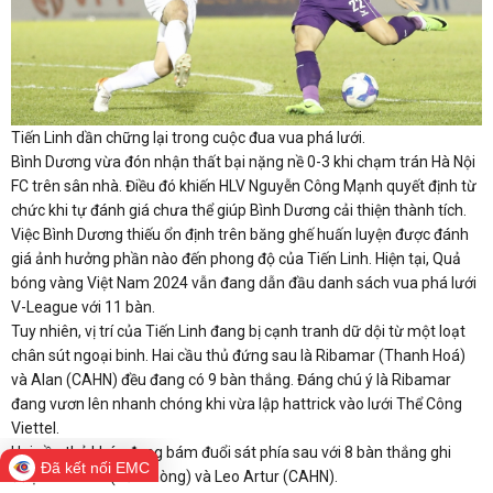
Tiến Linh dần chững lại trong cuộc đua vua phá lưới.
Bình Dương vừa đón nhận thất bại nặng nề 0-3 khi chạm trán Hà Nội
FC trên sân nhà. Điều đó khiến HLV Nguyễn Công Mạnh quyết định từ
chức khi tự đánh giá chưa thể giúp Bình Dương cải thiện thành tích.
Việc Bình Dương thiếu ổn định trên băng ghế huấn luyện được đánh
giá ảnh hưởng phần nào đến phong độ của Tiến Linh. Hiện tại, Quả
bóng vàng Việt Nam 2024 vẫn đang dẫn đầu danh sách vua phá lưới
V-League với 11 bàn.
Tuy nhiên, vị trí của Tiến Linh đang bị cạnh tranh dữ dội từ một loạt
chân sút ngoại binh. Hai cầu thủ đứng sau là Ribamar (Thanh Hoá)
và Alan (CAHN) đều đang có 9 bàn thắng. Đáng chú ý là Ribamar
đang vươn lên nhanh chóng khi vừa lập hattrick vào lưới Thể Công
Viettel.
Hai cầu thủ khác đang bám đuổi sát phía sau với 8 bàn thắng ghi
Đã kết nối EMC
được là Lucao (Hải Phòng) và Leo Artur (CAHN).