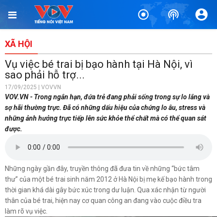
TIN BÀI LIÊN QUAN
Trật tự giao thông - khởi đầu của kỷ cương xã hội
42 phút trước
XÃ HỘI
Điểm chuẩn đại học 2026: Công nghệ, AI và kinh tế mũi nhọn
Vụ việc bé trai bị bạo hành tại Hà Nội, vì
đều sát ngưỡng 30 điểm
sao phải hỗ trợ...
43 phút trước
17/09/2025 | VOVVN
VOV.VN - Trong ngắn hạn, đứa trẻ đang phải sống trong sự lo lắng và
Người cha tự tay chôn cất 12 đứa con - nỗi đau da cam ám
sợ hãi thường trực. Đã có những dấu hiệu của chứng lo âu, stress và
ảnh chưa nguôi
những ảnh hưởng trực tiếp lên sức khỏe thể chất mà có thể quan sát
1 giờ trước
được.
Hà Nội sắp có phố đi bộ thông minh đầu tiên tại phố Thành
Thái
1 giờ trước
Những ngày gần đây, truyền thông đã đưa tin về những “bức tâm
thư” của một bé trai sinh năm 2012 ở Hà Nội bị mẹ kế bạo hành trong
Điểm chuẩn Học viện Báo chí và Tuyên truyền 2026, nhiều
thời gian khá dài gây bức xúc trong dư luận. Qua xác nhận từ người
nhóm ngành giảm 3-6 điểm
thân của bé trai, hiện nay cơ quan công an đang vào cuộc điều tra
1 giờ trước
làm rõ vụ việc.