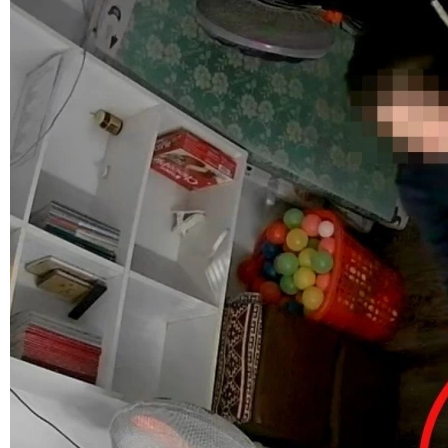
Sắp xếp trường học ở Thanh Hóa: Quyết tâm tinh gọn, lắng
nghe tâm tư nhà giáo
4 giờ trước
Thời tiết hôm nay 10/8: Bắc Bộ nắng nóng gay gắt, cao
nguyên Trung Bộ có mưa dông
4 giờ trước
Cần Thơ hướng tới thí điểm mạng 6G
11 giờ trước
Tạm đình chỉ công tác giám đốc Sở GD&ĐT Tuyên Quang Vũ
Đình Hưng
12 giờ trước
Điểm chuẩn Học viện Tài chính: Ngành Kiểm toán cao đầu
bảng với 28,07 điểm
13 giờ trước
Điểm chuẩn Trường ĐH Thăng Long: Ngành Truyền thông đa
phương tiện điểm cao nhất
13 giờ trước