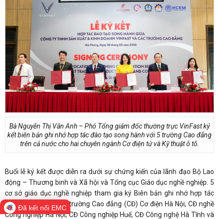
Bà Nguyễn Thị Vân Anh – Phó Tổng giám đốc thường trực VinFast ký
kết biên bản ghi nhớ hợp tác đào tạo song hành với 5 trường Cao đẳng
trên cả nước cho hai chuyên ngành Cơ điện tử và Kỹ thuật ô tô
.
Buổi lễ ký kết được diễn ra dưới sự chứng kiến của lãnh đạo Bộ Lao
động – Thương binh và Xã hội và Tổng cục Giáo dục nghề nghiệp. 5
cơ sở giáo dục nghề nghiệp tham gia ký Biên bản ghi nhớ hợp tác
(MoU) với VinFast là trường Cao đẳng (CĐ) Cơ điện Hà Nội, CĐ nghề
Đã kết nối EMC
Công nghiệp Hà Nội, CĐ Công nghiệp Huế, CĐ Công nghệ Hà Tĩnh và