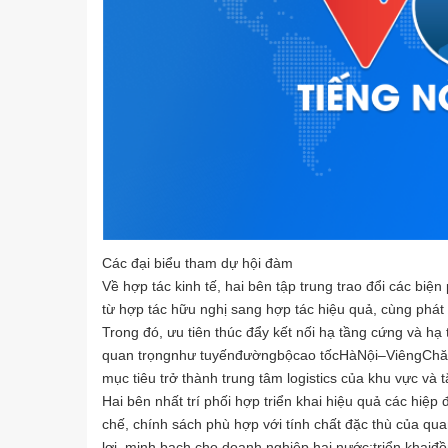
Các đại biểu tham dự hội đàm
Về hợp tác kinh tế, hai bên tập trung trao đổi các bi
từ hợp tác hữu nghị sang hợp tác hiệu quả, cùng phát t
Trong đó, ưu tiên thúc đẩy kết nối hạ tầng cứng và hạ
quan trọngnhư tuyếnđườngbộcao tốcHàNội–ViêngChăn
mục tiêu trở thành trung tâm logistics của khu vực và 
Hai bên nhất trí phối hợp triển khai hiệu quả các hiệp 
chế, chính sách phù hợp với tính chất đặc thù của qu
lợi, minh bạch cho doanh nghiệp hai nước;triển kha