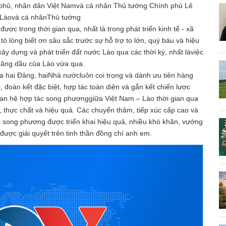
phủ, nhân dân Việt Namvà cá nhân Thủ tướng Chính phủ Lê
 Làovà cá nhânThủ tướng
c trong thời gian qua, nhất là trong phát triển kinh tế - xã
ỏ lòng biết ơn sâu sắc trước sự hỗ trợ to lớn, quý báu và hiệu
 dựng và phát triển đất nước Lào qua các thời kỳ, nhất làviệc
xăng dầu của Lào vừa qua.
a hai Đảng, haiNhà nướcluôn coi trọng và dành ưu tiên hàng
 đoàn kết đặc biệt, hợp tác toàn diện và gắn kết chiến lược
an hệ hợp tác song phươnggiữa Việt Nam – Lào thời gian qua
âu, thực chất và hiệu quả. Các chuyến thăm, tiếp xúc cấp cao và
c song phương được triển khai hiệu quả, nhiều khó khăn, vướng
được giải quyết trên tinh thần đồng chí anh em.