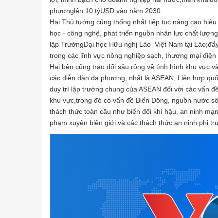
phươnglên 10 tỷUSD vào năm 2030.
Hai Thủ tướng cũng thống nhất tiếp tục nâng cao hiệu 
học - công nghệ, phát triển nguồn nhân lực chất lượn
lập TrườngĐại học Hữu nghị Lào–Việt Nam tại Lào;đẩy 
trong các lĩnh vực nông nghiệp sạch, thương mại điện 
Hai bên cũng trao đổi sâu rộng về tình hình khu vực và 
các diễn đàn đa phương, nhất là ASEAN, Liên hợp quố
duy trì lập trường chung của ASEAN đối với các vấn đề
khu vực,trong đó có vấn đề Biển Đông, nguồn nước sô
thách thức toàn cầu như biến đổi khí hậu, an ninh mạ
phạm xuyên biên giới và các thách thức an ninh phi tr