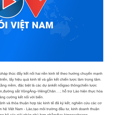
ện pháp thúc đẩy kết nối hai nền kinh tế theo hướng chuyển mạnh
riển, lấy hiệu quả kinh tế và gắn kết chiến lược làm trọng tâm.
 tầng mềm, đặc biệt là các dự ánkết nốigiao thôngchiến lược
,đường sắt VũngÁng–ViêngChăn….; hỗ trợ Lào hiện thực hóa
tăng cường kết nối với biển.
định và thỏa thuận hợp tác kinh tế đã ký kết; nghiên cứu các cơ
an hệ Việt Nam - Lào,tạo môi trường đầu tư, kinh doanh thuận
iđồng bộ các giải pháp phù hợp nhằmđưa kimngạchsong