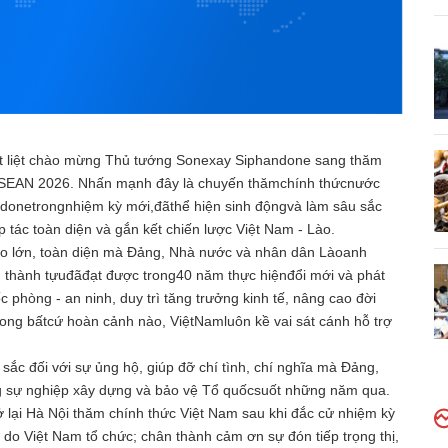
ệt liệt chào mừng Thủ tướng Sonexay Siphandone sang thăm
 ASEAN 2026. Nhấn mạnh đây là chuyến thămchính thứcnước
donetrongnhiệm kỳ mới,đãthể hiện sinh độngvà làm sâu sắc
p tác toàn diện và gắn kết chiến lược Việt Nam - Lào.
 lớn, toàn diện mà Đảng, Nhà nước và nhân dân Làoanh
g thành tựuđãđạt được trong40 năm thực hiệnđổi mới và phát
c phòng - an ninh, duy trì tăng trưởng kinh tế, nâng cao đời
rong bấtcứ hoàn cảnh nào, ViệtNamluôn kề vai sát cánh hỗ trợ
c đối với sự ủng hộ, giúp đỡ chí tình, chí nghĩa mà Đảng,
 sự nghiệp xây dựng và bảo vệ Tổ quốcsuốt những năm qua.
lại Hà Nội thăm chính thức Việt Nam sau khi đắc cử nhiệm kỳ
do Việt Nam tổ chức; chân thành cảm ơn sự đón tiếp trọng thị,