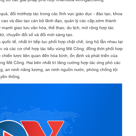
quả, đổi mớihợp tác trong các lĩnh vực giáo dục - đào tạo, khoa
g cao và đào tạo cán bộ lãnh đạo, quản lý các cấp;sớm thành
mạnh giao lưu văn hóa, thể thao, du lịch; mở rộng hợp tác
tử, chuyển đổi số và đổi mới sáng tạo.
quốc tế, nhất trí tiếp tục phối hợp chặt chẽ, ủng hộ lẫn nhau tại
c và các cơ chế hợp tác tiểu vùng Mê Công; đồng thời phối hợp
 chiến lược liên quan đến hòa bình, ổn định và phát triển của
ng Mê Công. Hai bên nhất trí tăng cường hợp tác ứng phó các
ng, an ninh năng lượng, an ninh nguồn nước, phòng chống tội
uyền thống.