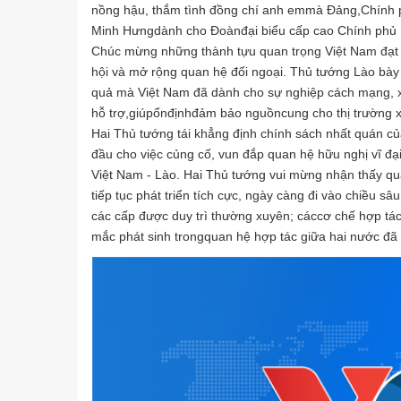
nồng hậu, thắm tình đồng chí anh emmà Đảng,Chính 
Minh Hưngdành cho Đoànđại biểu cấp cao Chính phủ
Chúc mừng những thành tựu quan trọng Việt Nam đạt đượ
hội và mở rộng quan hệ đối ngoại. Thủ tướng Lào bày t
quả mà Việt Nam đã dành cho sự nghiệp cách mạng, xây
hỗ trợ,giúpổnđịnhđảm bảo nguồncung cho thị trường 
Hai Thủ tướng tái khẳng định chính sách nhất quán củ
đầu cho việc củng cố, vun đắp quan hệ hữu nghị vĩ đại,
Việt Nam - Lào. Hai Thủ tướng vui mừng nhận thấy qu
tiếp tục phát triển tích cực, ngày càng đi vào chiều s
các cấp được duy trì thường xuyên; cáccơ chế hợp tá
mắc phát sinh trongquan hệ hợp tác giữa hai nước đã 