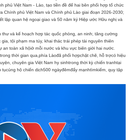
h phủ Việt Nam - Lào, tạo tiền đề để hai bên phối hợp tổ chức
iữa Chính phủ Việt Nam và Chính phủ Lào giai đoạn 2026-2030;
iết lập quan hệ ngoại giao và 50 năm ký Hiệp ước Hữu nghị và
ịnh thư và kế hoạch hợp tác quốc phòng, an ninh; tăng cường
ia, tội phạm ma túy, khai thác trái phép tài nguyên thiên
 tự an toàn xã hộiở mỗi nước và khu vực biên giới hai nước.
ng thời gian qua,phía Làođã phối hợpchặt chẽ, hỗ trợcó hiệu
uyện, chuyên gia Việt Nam hy sinhtrong thời kỳ chiến tranhtại
ếp tụcủng hộ chiến dịch500 ngàyđêmđẩy mạnhtìmkiếm, quy tập