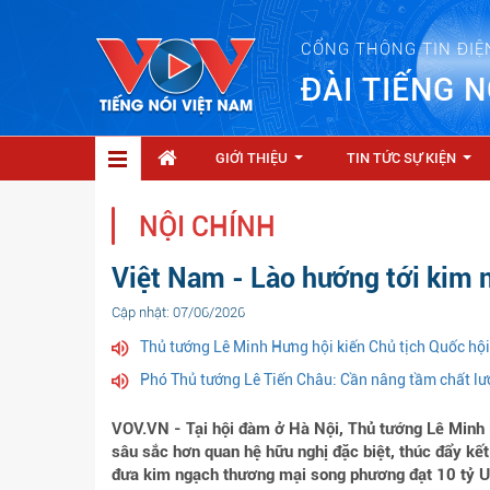
CỔNG THÔNG TIN ĐIỆ
ĐÀI TIẾNG N
GIỚI THIỆU
TIN TỨC SỰ KIỆN
...
...
NỘI CHÍNH
Việt Nam - Lào hướng tới kim 
Cập nhật: 07/06/2026
Thủ tướng Lê Minh Hưng hội kiến Chủ tịch Quốc hội
Phó Thủ tướng Lê Tiến Châu: Cần nâng tầm chất lư
VOV.VN - Tại hội đàm ở Hà Nội, Thủ tướng Lê Minh
sâu sắc hơn quan hệ hữu nghị đặc biệt, thúc đẩy kết
đưa kim ngạch thương mại song phương đạt 10 tỷ 