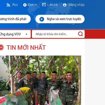
Rss
Đơn vị
Liên hệ
Đăng nhập
ương trình đã phát
Nghe và xem trực tuyến
Ứng dụng VOV
TIN MỚI NHẤT