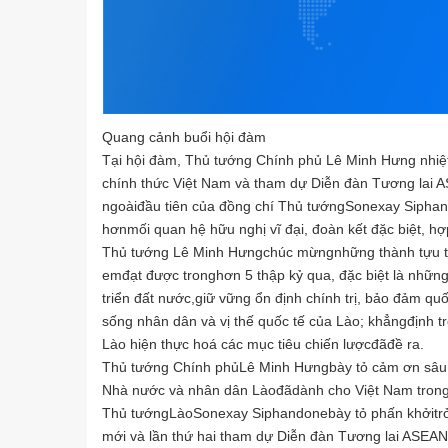
Quang cảnh buổi hội đàm
Tại hội đàm, Thủ tướng Chính phủ Lê Minh Hưng nhi
chính thức Việt Nam và tham dự Diễn đàn Tương lai
ngoàiđầu tiên của đồng chí Thủ tướngSonexay Siphan
hơnmối quan hệ hữu nghị vĩ đại, đoàn kết đặc biệt, hợ
Thủ tướng Lê Minh Hưngchúc mừngnhững thành tựu to
emđạt được tronghơn 5 thập kỷ qua, đặc biệt là nhữn
triển đất nước,giữ vững ổn định chính trị, bảo đảm quố
sống nhân dân và vị thế quốc tế của Lào; khẳngđịnh t
Lào hiện thực hoá các mục tiêu chiến lượcđãđề ra.
Thủ tướng Chính phủLê Minh Hưngbày tỏ cảm ơn sâu sắ
Nhà nước và nhân dân Làođãdành cho Việt Nam trong
Thủ tướngLàoSonexay Siphandonebày tỏ phấn khởitrở 
mới và lần thứ hai tham dự Diễn đàn Tương lai ASEAN 