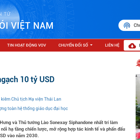
N TỬ
ÓI VIỆT NAM
Ch
TIN HOẠT ĐỘNG VOV
CHUYỂN ĐỔI SỐ
LIÊN HỆ
...
ngạch 10 tỷ USD
 kiêm Chủ tịch Hạ viện Thái Lan
ợng toàn hệ thống giáo dục đại học
 Hưng và Thủ tướng Lào Sonexay Siphandone nhất trí làm
 nối hạ tầng chiến lược, mở rộng hợp tác kinh tế và phấn đấu
USD vào năm 2030.