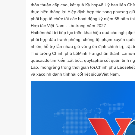
thỏa thuận cấp cao, kết quả Kỳ họp48 Uỷ ban liên Chín
thực hiện thắng lợi Hiệp định hợp tác song phương g
phối hợp tổ chức tốt các hoạt động kỷ niệm 65 năm th
Hợp tác Việt Nam - Làotrong năm 2027.
Haibênnhất trí tiếp tục triển khai hiệu quả các nghị đ
phối hợp đấu tranh phòng, chống tội phạm xuyên quốc g
nhiên; hỗ trợ lẫn nhau giữ vững ổn định chính trị, trật
Thủ tướng Chính phủ LêMinh Hưngchân thành cảmơntro
quảcácđộitìm kiếm,cất bốc, quytậphài cốt quân tình ng
Lào, mongrằng trong thời gian tới,Chính phủ Làosẽti
và xácđịnh danh tínhhài cốt liệt sĩcủaViệt Nam.