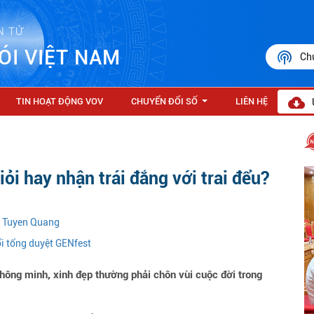
N TỬ
ÓI VIỆT NAM
Ch
TIN HOẠT ĐỘNG VOV
CHUYỂN ĐỔI SỐ
LIÊN HỆ
...
iỏi hay nhận trái đắng với trai đểu?
n Tuyen Quang
ổi tổng duyệt GENfest
hông minh, xinh đẹp thường phải chôn vùi cuộc đời trong