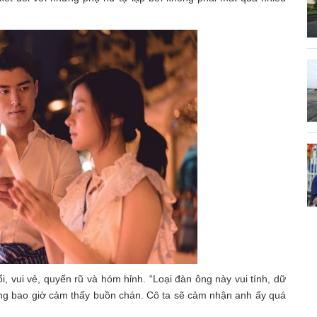
ổi, vui vẻ, quyến rũ và hóm hỉnh. “Loại đàn ông này vui tính, dữ
ông bao giờ cảm thấy buồn chán. Cô ta sẽ cảm nhận anh ấy quá