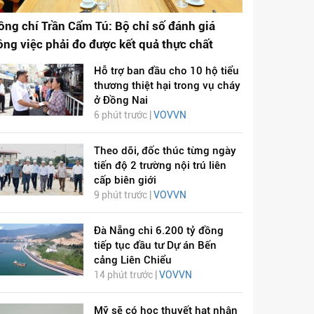
ồng chí Trần Cẩm Tú: Bộ chỉ số đánh giá
ông việc phải đo được kết quả thực chất
Hỗ trợ ban đầu cho 10 hộ tiểu
thương thiệt hại trong vụ cháy
ở Đồng Nai
6 phút trước |
VOVVN
Theo dõi, đốc thúc từng ngày
tiến độ 2 trường nội trú liên
cấp biên giới
9 phút trước |
VOVVN
Đà Nẵng chi 6.200 tỷ đồng
tiếp tục đầu tư Dự án Bến
cảng Liên Chiểu
14 phút trước |
VOVVN
Mỹ sẽ có học thuyết hạt nhân