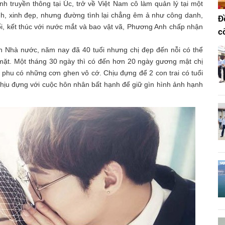
nh truyền thông tại Úc, trở về Việt Nam cô làm quản lý tại một
h, xinh đẹp, nhưng đường tình lại chẳng êm ả như công danh,
Đ
i, kết thúc với nước mắt và bao vật vã, Phương Anh chấp nhận
c
n Nhà nước, năm nay đã 40 tuổi nhưng chị đẹp đến nỗi có thể
mặt. Một tháng 30 ngày thì có đến hơn 20 ngày gương mật chị
 phu có những cơn ghen vô cớ. Chịu đựng để 2 con trai có tuổi
hịu đựng với cuộc hôn nhân bất hạnh để giữ gìn hình ảnh hạnh