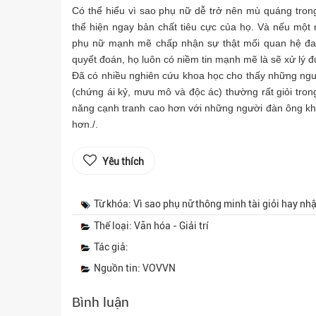
Có thể hiểu vì sao phụ nữ dễ trở nên mù quáng tron
thể hiện ngay bản chất tiêu cực của họ. Và nếu một 
phụ nữ mạnh mẽ chấp nhận sự thật mối quan hệ đa
quyết đoán, họ luôn có niềm tin mạnh mẽ là sẽ xử lý 
Đã có nhiều nghiên cứu khoa học cho thấy những ngư
(chứng ái kỷ, mưu mô và độc ác) thường rất giỏi tro
năng cạnh tranh cao hơn với những người đàn ông khá
hơn./.
Yêu thích
Từ khóa: Vì sao phụ nữ thông minh tài giỏi hay nhậ
Thể loại: Văn hóa - Giải trí
Tác giả:
Nguồn tin: VOVVN
Bình luận