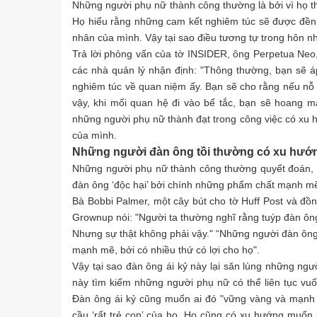
Những người phụ nữ thành công thường là bởi vì họ thự
Họ hiểu rằng những cam kết nghiêm túc sẽ được đền
nhân của mình. Vậy tại sao điều tương tự trong hôn n
Trả lời phỏng vấn của tờ INSIDER, ông Perpetua Neo,
các nhà quản lý nhận định: "Thông thường, bạn sẽ 
nghiêm túc về quan niệm ấy. Bạn sẽ cho rằng nếu nỗ 
vậy, khi mối quan hệ đi vào bế tắc, bạn sẽ hoang m
những người phụ nữ thành đạt trong công việc có xu h
của mình.
Những người đàn ông tồi thường có xu hướ
Những người phụ nữ thành công thường quyết đoán, m
đàn ông ‘độc hại’ bởi chính những phẩm chất mạnh m
Bà Bobbi Palmer, một cây bút cho tờ Huff Post và đồ
Grownup nói: "Người ta thường nghĩ rằng tuýp đàn ôn
Nhưng sự thật không phải vậy." “Những người đàn ô
mạnh mẽ, bởi có nhiều thứ có lợi cho họ".
Vậy tại sao đàn ông ái kỷ này lại săn lùng những ng
này tìm kiếm những người phụ nữ có thể liên tục v
Đàn ông ái kỷ cũng muốn ai đó "vững vàng và mạnh
cầu ‘rất trẻ con’ của họ. Họ cũng có xu hướng muốn 