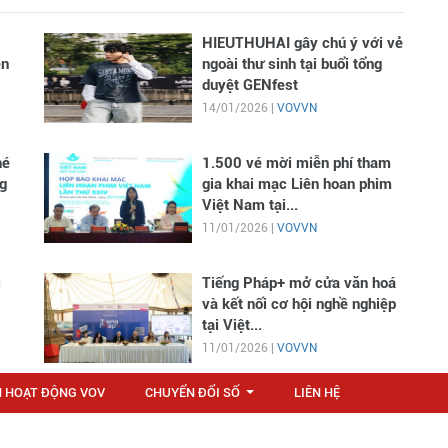
HIEUTHUHAI gây chú ý với vẻ
en
ngoài thư sinh tại buổi tổng
duyệt GENfest
14/01/2026 |
VOVVN
hé
1.500 vé mời miễn phí tham
g
gia khai mạc Liên hoan phim
Việt Nam tại...
11/01/2026 |
VOVVN
i
Tiếng Pháp+ mở cửa văn hoá
và kết nối cơ hội nghề nghiệp
tại Việt...
11/01/2026 |
VOVVN
N HOẠT ĐỘNG VOV
CHUYỂN ĐỔI SỐ
LIÊN HỆ
...