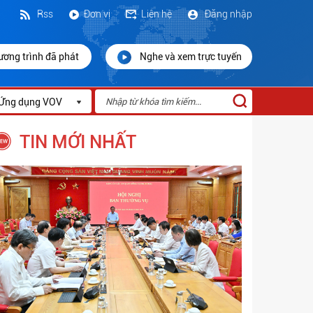
Rss
Đơn vị
Liên hệ
Đăng nhập
ương trình đã phát
Nghe và xem trực tuyến
Ứng dụng VOV
TIN MỚI NHẤT