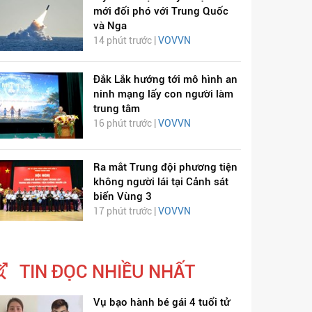
mới đối phó với Trung Quốc
và Nga
14 phút trước |
VOVVN
Đắk Lắk hướng tới mô hình an
ninh mạng lấy con người làm
trung tâm
16 phút trước |
VOVVN
Ra mắt Trung đội phương tiện
không người lái tại Cảnh sát
biển Vùng 3
17 phút trước |
VOVVN
TIN ĐỌC NHIỀU NHẤT
Vụ bạo hành bé gái 4 tuổi tử