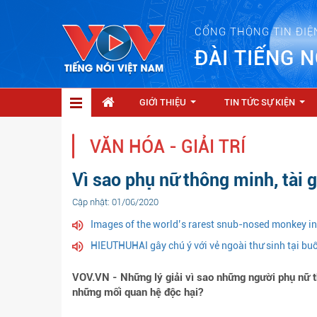
CỔNG THÔNG TIN ĐIỆ
ĐÀI TIẾNG N
GIỚI THIỆU
TIN TỨC SỰ KIỆN
...
...
VĂN HÓA - GIẢI TRÍ
Vì sao phụ nữ thông minh, tài g
Cập nhật: 01/06/2020
Images of the world’s rarest snub-nosed monkey i
HIEUTHUHAI gây chú ý với vẻ ngoài thư sinh tại bu
VOV.VN - Những lý giải vì sao những người phụ nữ t
những mối quan hệ độc hại?