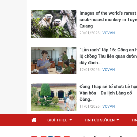
Images of the world’s rarest
snub-nosed monkey in Tuy
Quang
29/01/2026 |
VOVVN
“Lằn ranh” tập 16: Công an 
lộ chồng Thu liên quan đườn
dây đánh...
12/01/2026 |
VOVVN
Đồng Tháp sẽ tổ chức Lễ hộ
Văn hóa - Du lịch Làng cổ
Đông...
11/01/2026 |
VOVVN
GIỚI THIỆU
TIN TỨC SỰ KIỆN
TI
...
...