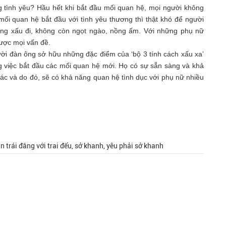
g tình yêu? Hầu hết khi bắt đầu mối quan hệ, mọi người không
mối quan hệ bắt đầu với tình yêu thương thì thật khó để người
ng xấu đi, không còn ngọt ngào, nồng ấm. Với những phụ nữ
được mọi vấn đề.
ời đàn ông sở hữu những đặc điểm của ‘bộ 3 tính cách xấu xa’
ng việc bắt đầu các mối quan hệ mới. Họ có sự sẵn sàng và khả
c và do đó, sẽ có khả năng quan hệ tình dục với phụ nữ nhiều
n trái đắng với trai đểu, sở khanh, yêu phải sở khanh