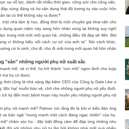
c sự nỗ lực, dành rất nhiều thời gian, công sức cho công việc.
 đáp xứng đáng và họ vận dụng thái độ tương tự vào cuộc hôn
hân lại có thể không xảy ra được?
 một nhà tâm lý học, đồng thời là một chuyên gia khai vấn cho
áp dụng quan niệm này sang hôn nhân song lại không suy nghĩ
lực trong một một mối quan hệ, những điều tốt đẹp sẽ đến. Bởi
ang vì không hiểu nổi cách cư xử của anh ta". Nói cách khác,
ướng cứ hi sinh, cho đi, cho đi mãi trong mối quan hệ hôn nhân
ng "săn" những người phụ nữ xuất sắc
ạnh mẽ; và vì thế, họ trở thành “con mồi” ngon lành cho tuýp
ẽ mà họ có được.
ng thời cũng là nhà sáng lập kiêm CEO của Công ty Date Like a
g ‘độc hại’ muốn bảo vệ, chở che những người phụ nữ yếu đuối.
ng ích kỷ đến mức bệnh hoạn này muốn yêu những người phụ nữ
ười phụ nữ mạnh mẽ? Palmer nói rằng đó là bởi vì kiểu đàn ông
uốt ve bản ngã "mong manh một cách đáng ngạc nhiên" của họ.
 mẽ" chăm sóc họ - đặc biệt đồng cảm để đáp ứng những nhu
kết đôi với những phụ nữ tự lập bởi không phải mất quá nhiều