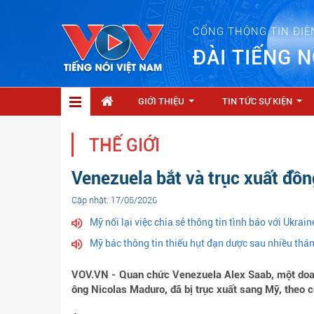
CỔNG THÔNG TIN ĐIỆ
ĐÀI TIẾNG N
GIỚI THIỆU
TIN TỨC SỰ KIỆN
...
...
THẾ GIỚI
Venezuela bắt và trục xuất đ
Cập nhật: 17/05/2026
Mỹ nối lại việc chia sẻ thông tin tình báo với Ukrain
Mỹ bác thông tin thiếu hụt đạn dược sau nhiều thán
VOV.VN - Quan chức Venezuela Alex Saab, một doa
ông Nicolas Maduro, đã bị trục xuất sang Mỹ, theo