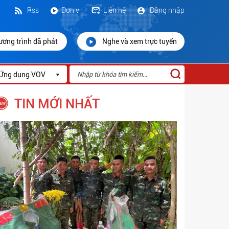
Rss
Đơn vị
Liên hệ
Đăng nhập
ương trình đã phát
Nghe và xem trực tuyến
Ứng dụng VOV
TIN MỚI NHẤT