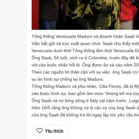
Tổng thống Venezuela Maduro và doanh nhân Saab hồ
Việc bắt giữ và trục xuất quan chức Saab cho thấy mộ
Venezuela dưới thời Tổng thống lâm thời Venezuela D
Ông Saab, 54 tuổi, sinh ra ở Colombia, trước đây đã b
với cáo buộc nhận hối lộ. Ông được ân xá vào năm 202
Theo các nguồn tin thân cận với vụ việc, ông Saab có
vụ án hình sự chống lại ông Maduro.
Tổng thống Maduro và phu nhân, Cilia Flores, đã bị M
cáo buộc hình sự, bao gồm âm mưu “khủng bố ma túy”
Ông Saab và vợ từng sống ở Italy vài năm trước. Luigi G
hôm 16/5 rằng ông không xử lý các vụ của ông Saab tạ
của ông Saab đã không trả lời ngay lập tức yêu cầu bì
Yêu thích