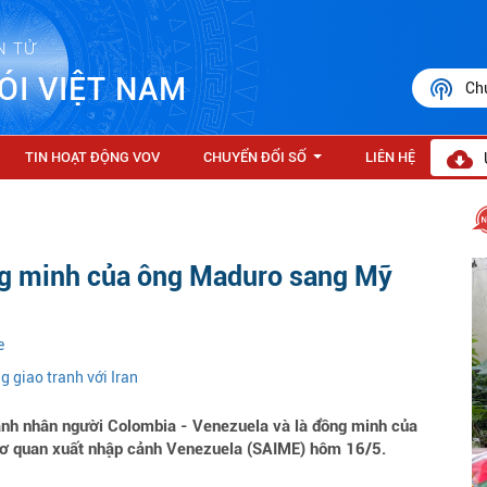
N TỬ
ÓI VIỆT NAM
Ch
TIN HOẠT ĐỘNG VOV
CHUYỂN ĐỔI SỐ
LIÊN HỆ
...
ồng minh của ông Maduro sang Mỹ
e
g giao tranh với Iran
nh nhân người Colombia - Venezuela và là đồng minh của
 cơ quan xuất nhập cảnh Venezuela (SAIME) hôm 16/5.