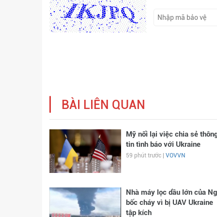
BÀI LIÊN QUAN
Mỹ nối lại việc chia sẻ thôn
tin tình báo với Ukraine
59 phút trước |
VOVVN
Nhà máy lọc dầu lớn của N
bốc cháy vì bị UAV Ukraine
tập kích