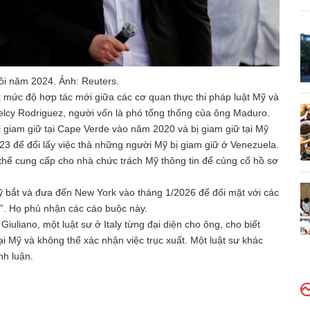
i năm 2024. Ảnh: Reuters.
t mức độ hợp tác mới giữa các cơ quan thực thi pháp luật Mỹ và
elcy Rodriguez, người vốn là phó tổng thống của ông Maduro.
ị giam giữ tại Cape Verde vào năm 2020 và bị giam giữ tại Mỹ
3 để đổi lấy việc thả những người Mỹ bị giam giữ ở Venezuela.
 thể cung cấp cho nhà chức trách Mỹ thông tin để củng cố hồ sơ
ỹ bắt và đưa đến New York vào tháng 1/2026 để đối mặt với các
. Họ phủ nhận các cáo buộc này.
iuliano, một luật sư ở Italy từng đại diện cho ông, cho biết
i Mỹ và không thể xác nhận việc trục xuất. Một luật sư khác
nh luận.