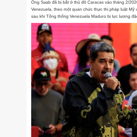
Ông Saab đã bị bắt ở thủ đô Caracas vào tháng 2/202
Venezuela, theo một quan chức thực thi pháp luật Mỹ v
sau khi Tổng thống Venezuela Maduro bị lực lượng đặc