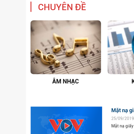
CHUYÊN ĐỀ
T NAM
ÂM NHẠC
Mặt nạ gi
25/09/2019
Mặt nạ giấy 