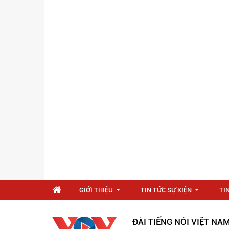
GIỚI THIỆU
TIN TỨC SỰ KIỆN
TI
...
...
ĐÀI TIẾNG NÓI VIỆT NA