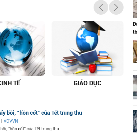
Đ
t
KINH TẾ
GIÁO DỤC
D
ấy bồi, “hồn cốt” của Tết trung thu
 |
VOVVN
bồi, “hồn cốt” của Tết trung thu