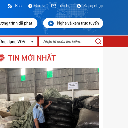
Rss
Đơn vị
Liên hệ
Đăng nhập
ương trình đã phát
Nghe và xem trực tuyến
Ứng dụng VOV
TIN MỚI NHẤT