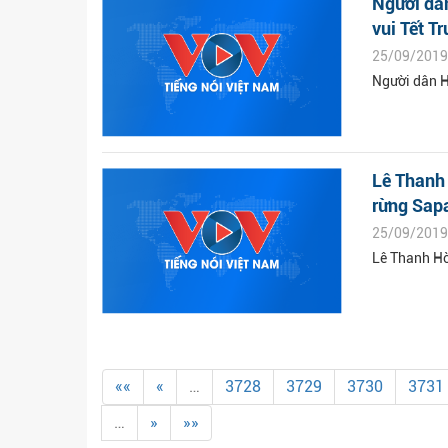
Người dâ
vui Tết Tr
25/09/2019
Người dân H
Lê Thanh 
rừng Sap
25/09/2019
Lê Thanh Hò
««
«
…
3728
3729
3730
3731
…
»
»»