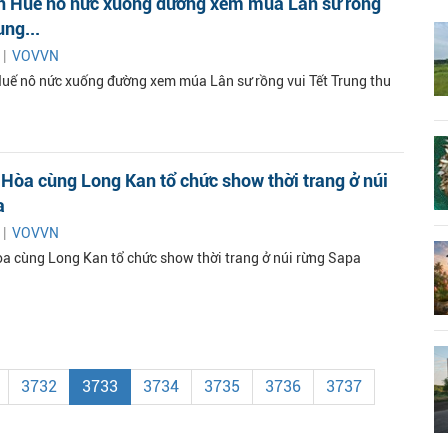
n Huế nô nức xuống đường xem múa Lân sư rồng
ung...
 |
VOVVN
uế nô nức xuống đường xem múa Lân sư rồng vui Tết Trung thu
Hòa cùng Long Kan tổ chức show thời trang ở núi
a
 |
VOVVN
a cùng Long Kan tổ chức show thời trang ở núi rừng Sapa
3732
3733
3734
3735
3736
3737