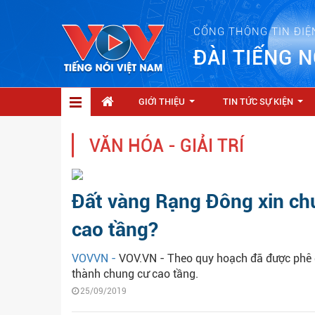
CỔNG THÔNG TIN ĐIỆ
ĐÀI TIẾNG N
GIỚI THIỆU
TIN TỨC SỰ KIỆN
...
...
VĂN HÓA - GIẢI TRÍ
Đất vàng Rạng Đông xin ch
cao tầng?
VOVVN -
VOV.VN - Theo quy hoạch đã được phê 
thành chung cư cao tầng.
25/09/2019