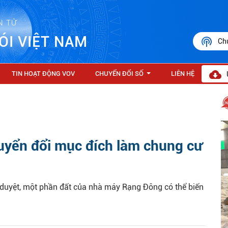
N TỬ
ÓI VIỆT NAM
Ch
TIN HOẠT ĐỘNG VOV
CHUYỂN ĐỔI SỐ
LIÊN HỆ
...
uyển đổi mục đích làm chung cư
duyệt, một phần đất của nhà máy Rạng Đông có thể biến