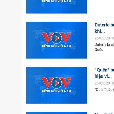
Duterte b
khí...
25/09/2019
Duterte bị c
Quốc
“Quên” bá
hiệu vi...
25/09/2019
“Quên” báo 