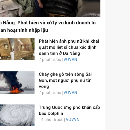
à Nẵng: Phát hiện và xử lý vụ kinh doanh lô
han hoạt tính nhập lậu
Phát hiện ảnh phụ nữ khi khai
quật mộ liệt sĩ chưa xác định
danh tính ở Đà Nẵng
7 phút trước |
VOVVN
Cháy ghe gỗ trên sông Sài
ỊCH VIÊM PHỔI COVID-
HÁT LÊN VIỆT NAM
Gòn, một người phụ nữ tử
19
vong
7 phút trước |
VOVVN
Trung Quốc ứng phó khẩn cấp
bão Dolphin
14 phút trước |
VOVVN