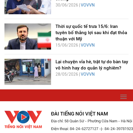
30/06/2026 |
VOVVN
Thời sự quốc tế trưa 15/6: Iran
tuyên bố thắng lợi sau khi đạt thỏa
thuận với Mỹ
15/06/2026 |
VOVVN
Lại chuyện vỉa hè, trật tự do bàn tay
vô hình hay do quản lý nghiêm?
28/05/2026 |
VOVVN
Togg
navi
ĐÀI TIẾNG NÓI VIỆT NAM
Địa chỉ: 58 Quán Sứ - Phường Cửa Nam - Hà Nội
Điện thoại: 84-24-62727127 -|- 84-24-39781923