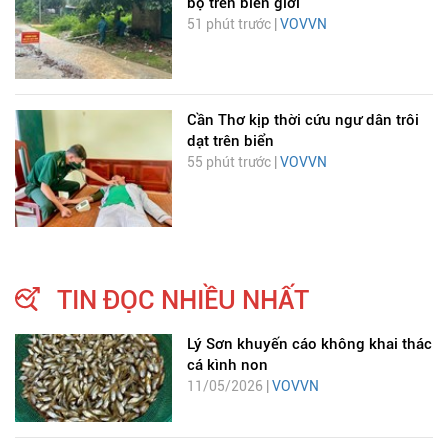
bộ trên biên giới
51 phút trước |
VOVVN
Cần Thơ kịp thời cứu ngư dân trôi
dạt trên biển
55 phút trước |
VOVVN
TIN ĐỌC NHIỀU NHẤT
Lý Sơn khuyến cáo không khai thác
cá kình non
11/05/2026 |
VOVVN