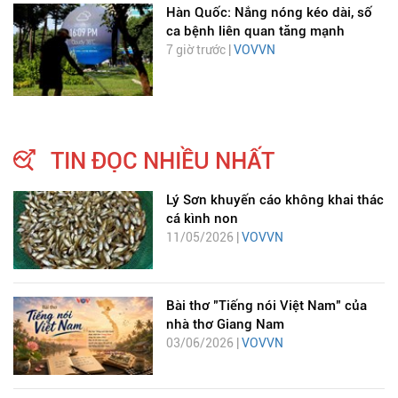
Hàn Quốc: Nắng nóng kéo dài, số
ca bệnh liên quan tăng mạnh
7 giờ trước |
VOVVN
TIN ĐỌC NHIỀU NHẤT
Lý Sơn khuyến cáo không khai thác
cá kình non
11/05/2026 |
VOVVN
Bài thơ "Tiếng nói Việt Nam" của
nhà thơ Giang Nam
03/06/2026 |
VOVVN