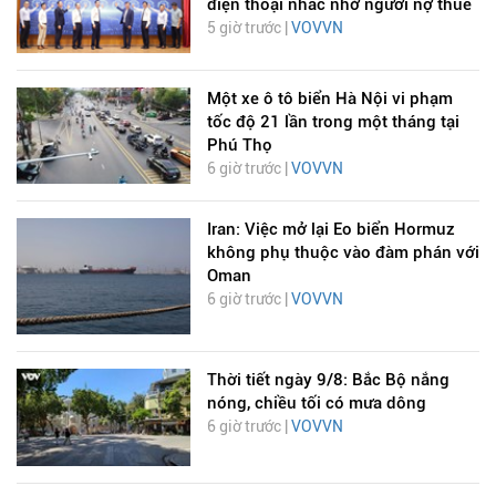
điện thoại nhắc nhở người nợ thuế
5 giờ trước |
VOVVN
Một xe ô tô biển Hà Nội vi phạm
tốc độ 21 lần trong một tháng tại
Phú Thọ
6 giờ trước |
VOVVN
Iran: Việc mở lại Eo biển Hormuz
không phụ thuộc vào đàm phán với
Oman
6 giờ trước |
VOVVN
Thời tiết ngày 9/8: Bắc Bộ nắng
nóng, chiều tối có mưa dông
6 giờ trước |
VOVVN