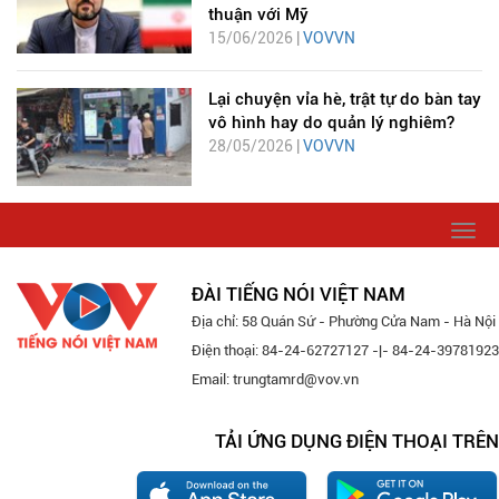
thuận với Mỹ
15/06/2026 |
VOVVN
Lại chuyện vỉa hè, trật tự do bàn tay
vô hình hay do quản lý nghiêm?
28/05/2026 |
VOVVN
Togg
navi
ĐÀI TIẾNG NÓI VIỆT NAM
Địa chỉ: 58 Quán Sứ - Phường Cửa Nam - Hà Nội
Điện thoại: 84-24-62727127 -|- 84-24-39781923
Email: trungtamrd@vov.vn
TẢI ỨNG DỤNG ĐIỆN THOẠI TRÊN