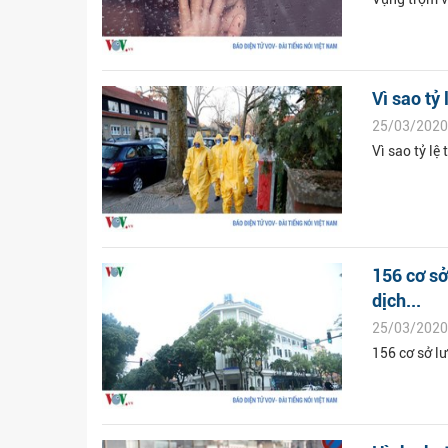
Vì sao tỷ 
25/03/2020
Vì sao tỷ lệ
156 cơ sở
dịch...
25/03/2020
156 cơ sở lư