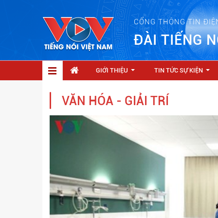
CỔNG THÔNG TIN ĐIỆ
ĐÀI TIẾNG N
GIỚI THIỆU
TIN TỨC SỰ KIỆN
...
...
VĂN HÓA - GIẢI TRÍ