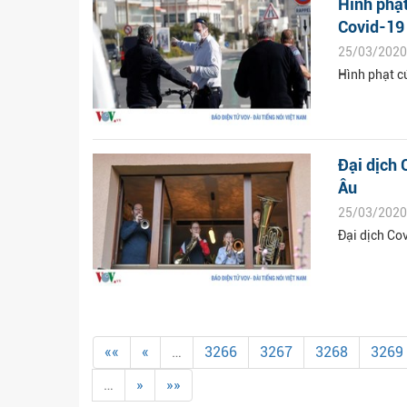
Hình phạt
Covid-19
25/03/2020
Hình phạt c
Đại dịch 
Âu
25/03/2020
Đại dịch Co
««
«
…
3266
3267
3268
3269
…
»
»»