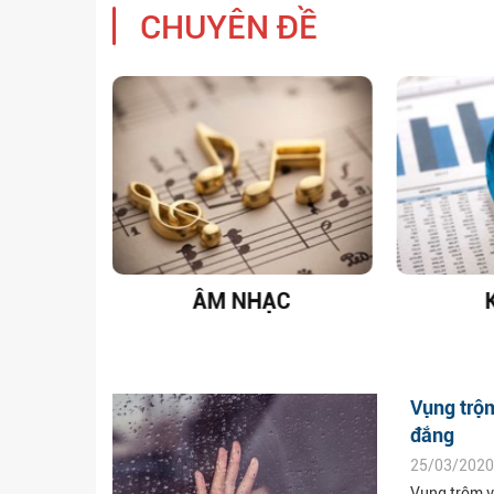
CHUYÊN ĐỀ
T NAM
ÂM NHẠC
Vụng trộm
đắng
25/03/2020
Vụng trộm vớ