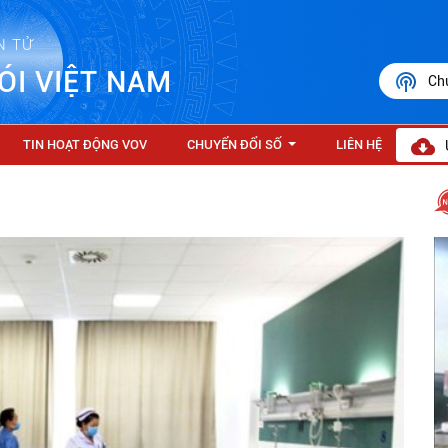
N TỬ
ÓI VIỆT NAM
Ch
TIN HOẠT ĐỘNG VOV
CHUYỂN ĐỔI SỐ
LIÊN HỆ
...