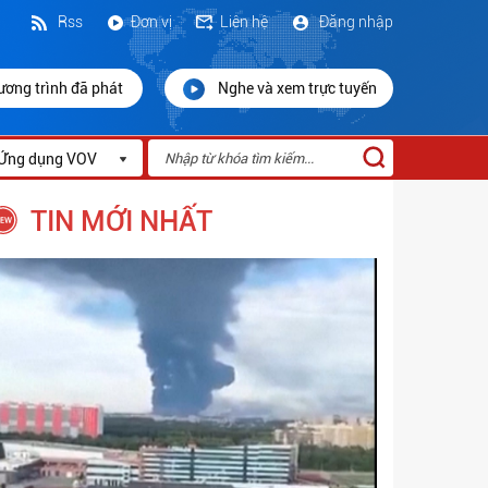
Rss
Đơn vị
Liên hệ
Đăng nhập
ương trình đã phát
Nghe và xem trực tuyến
Ứng dụng VOV
TIN MỚI NHẤT