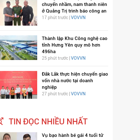
chuyển nhầm, nam thanh niên
ở Quảng Trị trình báo công an
17 phút trước |
VOVVN
Thành lập Khu Công nghệ cao
tỉnh Hưng Yên quy mô hơn
496ha
25 phút trước |
VOVVN
Đắk Lắk thực hiện chuyển giao
vốn nhà nước tại doanh
ỊCH VIÊM PHỔI COVID-
HÁT LÊN VIỆT NAM
nghiệp
19
27 phút trước |
VOVVN
TIN ĐỌC NHIỀU NHẤT
Vụ bạo hành bé gái 4 tuổi tử