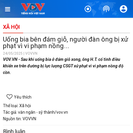
XÃ HỘI
Uống bia bên đám giỗ, người đàn ông bị xử
phạt vì vi phạm nồng...
24/05/2025 | VOVVN
VOV.VN - Sau khi uống bia ở đám giỗ xong, ông H.T. cố tình điều
khiển xe trên đường bị lực lượng CSGT xử phạt vì vi phạm nồng độ
cồn.
Yêu thích
Thể loại: Xã hội
Tác giả: văn ngân - sỹ thành/vov.vn
Nguồn tin: VOVVN
Bình luận