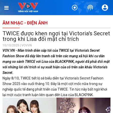
ÂM NHẠC - ĐIỆN ẢNH
TWICE được khen ngợi tại Victoria's Secret
trong khi Lisa đối mặt chỉ trích
10/10/2025 | VOVVN
VOV.VN - Màn trình diễn sắp tới của TWICE tại Victoria's Secret
Fashion Show đã dấy lên tranh cãi trên các mạng xã hội khi cư dân
mạng so sánh TWICE với Lisa của BLACKPINK, người đã phải đối mặt
với những lời chỉ trích vì sự xuất hiện của cô trên sân khấu Victoria's
Secret.
Ngày 8/10, TWICE tiết lộ sẽ biểu diễn tại Victoria's Secret Fashion
Show 2025 vào cuối tháng 10. Đây là một cột mốc nữa trong sự
nghiệp quốc tế đang phát triển của TWICE. Tin tức này bất ngờ khơi
lại một cuộc tranh luận liên quan đến Lisa của BLACKPINK.