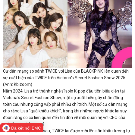
Cư dân mạng so sánh TWICE với Lisa của BLACKPINK liên quan đến
sự xuất hiện của TWICE trên Victoria's Secret Fashion Show 2025.
(Ảnh: Kbizoom)
Năm 2024, Lisa trở thành nghệ sĩ solo K-pop đầu tiên biểu diễn tại
Victoria's Secret Fashion Show, một sự xuất hiện gây chấn động
toàn cầu nhưng cũng vấp phải nhiều chỉ trích. Một số cư dân mạng
cho rằng Lisa “quá khiêu khích”, trong khi những người khác lại suy
đoán rằng cô có liên quan đến tin đồn về mối quan hệ với CEO của
một thương hiệu xa xỉ.
Đã kết nối EMC
Giờ đây, chỉ một năm sau, TWICE lại được mời lên sân khấu tương tự.