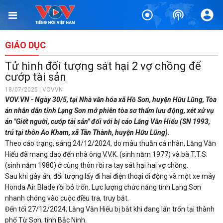
GIÁO DỤC
Tử hình đối tượng sát hại 2 vợ chồng để
cướp tài sản
18/07/2025 | VOVVN
VOV.VN - Ngày 30/5, tại Nhà văn hóa xã Hồ Sơn, huyện Hữu Lũng, Tòa
án nhân dân tỉnh Lạng Sơn mở phiên tòa sơ thẩm lưu động, xét xử vụ
án "Giết người, cướp tài sản" đối với bị cáo Lăng Văn Hiếu (SN 1993,
trú tại thôn Ao Kham, xã Tân Thành, huyện Hữu Lũng).
Theo cáo trạng, sáng 24/12/2024, do mâu thuẫn cá nhân, Lăng Văn
Hiếu đã mang dao đến nhà ông V.V.K. (sinh năm 1977) và bà T.T.S.
(sinh năm 1980) ở cùng thôn rồi ra tay sát hại hai vợ chồng.
Sau khi gây án, đối tượng lấy đi hai điện thoại di động và một xe máy
Honda Air Blade rồi bỏ trốn. Lực lượng chức năng tỉnh Lạng Sơn
nhanh chóng vào cuộc điều tra, truy bắt.
Đến tối 27/12/2024, Lăng Văn Hiếu bị bắt khi đang lẩn trốn tại thành
phố Từ Sơn, tỉnh Bắc Ninh.