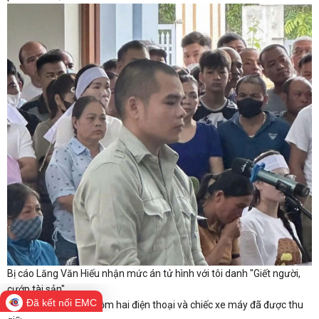
Bị cáo Lăng Văn Hiếu nhận mức án tử hình với tôi danh "Giết người,
cướp tài sản"
Đã kết nối EMC
Tang vật của vụ án gồm hai điện thoại và chiếc xe máy đã được thu