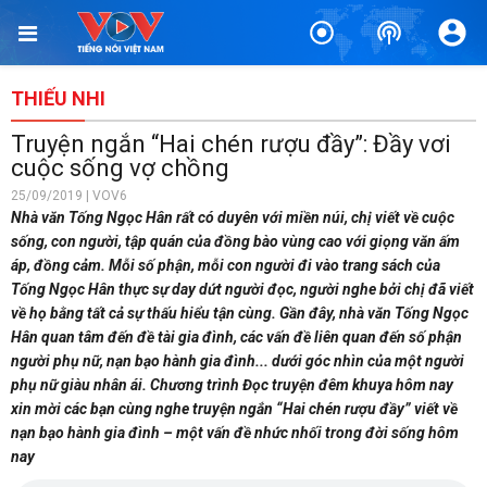
THIẾU NHI
Truyện ngắn “Hai chén rượu đầy”: Đầy vơi
cuộc sống vợ chồng
25/09/2019 | VOV6
Nhà văn Tống Ngọc Hân rất có duyên với miền núi, chị viết về cuộc
sống, con người, tập quán của đồng bào vùng cao với giọng văn ấm
áp, đồng cảm. Mỗi số phận, mỗi con người đi vào trang sách của
Tống Ngọc Hân thực sự day dứt người đọc, người nghe bởi chị đã viết
về họ bằng tất cả sự thấu hiểu tận cùng. Gần đây, nhà văn Tống Ngọc
Hân quan tâm đến đề tài gia đình, các vấn đề liên quan đến số phận
người phụ nữ, nạn bạo hành gia đình... dưới góc nhìn của một người
phụ nữ giàu nhân ái. Chương trình Đọc truyện đêm khuya hôm nay
xin mời các bạn cùng nghe truyện ngắn “Hai chén rượu đầy” viết về
nạn bạo hành gia đình – một vấn đề nhức nhối trong đời sống hôm
nay