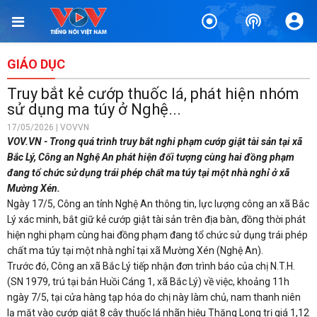
GIÁO DỤC
Truy bắt kẻ cướp thuốc lá, phát hiện nhóm
sử dụng ma túy ở Nghệ...
17/05/2026 | VOVVN
VOV.VN - Trong quá trình truy bắt nghi phạm cướp giật tài sản tại xã
Bắc Lý, Công an Nghệ An phát hiện đối tượng cùng hai đồng phạm
đang tổ chức sử dụng trái phép chất ma túy tại một nhà nghỉ ở xã
Mường Xén.
Ngày 17/5, Công an tỉnh Nghệ An thông tin, lực lượng công an xã Bắc
Lý xác minh, bắt giữ kẻ cướp giật tài sản trên địa bàn, đồng thời phát
hiện nghi phạm cùng hai đồng phạm đang tổ chức sử dụng trái phép
chất ma túy tại một nhà nghỉ tại xã Mường Xén (Nghệ An).
Trước đó, Công an xã Bắc Lý tiếp nhận đơn trình báo của chị N.T.H.
(SN 1979, trú tại bản Huồi Cáng 1, xã Bắc Lý) về việc, khoảng 11h
ngày 7/5, tại cửa hàng tạp hóa do chị này làm chủ, nam thanh niên
lạ mặt vào cướp giật 8 cây thuốc lá nhãn hiệu Thăng Long trị giá 1,12