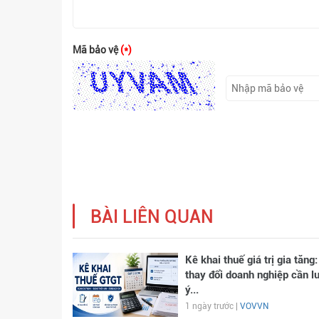
Mã bảo vệ
(*)
BÀI LIÊN QUAN
Kê khai thuế giá trị gia tăng:
thay đổi doanh nghiệp cần l
ý...
1 ngày trước |
VOVVN