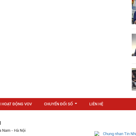
N HOẠT ĐỘNG VOV
CHUYỂN ĐỔI SỐ
LIÊN HỆ
...
M
a Nam - Hà Nội