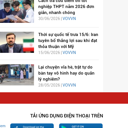
Cách tra cứu điểm thi tốt
nghiệp THPT năm 2026 đơn
giản, nhanh chóng
30/06/2026 |
VOVVN
Thời sự quốc tế trưa 15/6: Iran
tuyên bố thắng lợi sau khi đạt
thỏa thuận với Mỹ
15/06/2026 |
VOVVN
Lại chuyện vỉa hè, trật tự do
bàn tay vô hình hay do quản
lý nghiêm?
28/05/2026 |
VOVVN
TẢI ỨNG DỤNG ĐIỆN THOẠI TRÊN