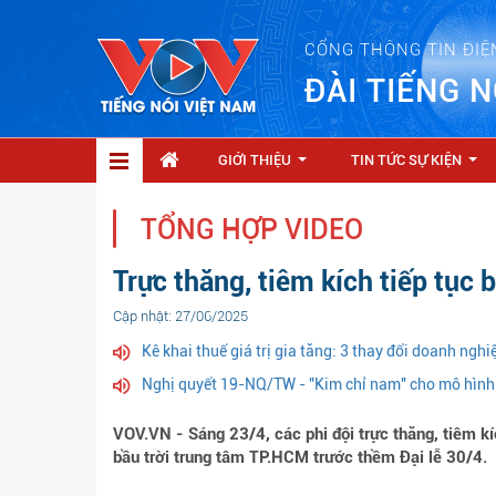
CỔNG THÔNG TIN ĐIỆ
ĐÀI TIẾNG N
GIỚI THIỆU
TIN TỨC SỰ KIỆN
...
...
TỔNG HỢP VIDEO
Trực thăng, tiêm kích tiếp tục 
Cập nhật: 27/06/2025
Kê khai thuế giá trị gia tăng: 3 thay đổi doanh ngh
Nghị quyết 19-NQ/TW - "Kim chỉ nam" cho mô hình 
VOV.VN - Sáng 23/4, các phi đội trực thăng, tiêm k
bầu trời trung tâm TP.HCM trước thềm Đại lễ 30/4.