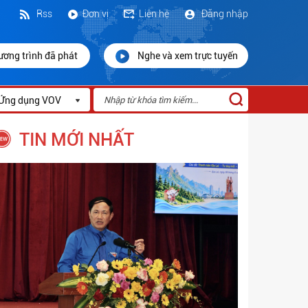
Rss
Đơn vị
Liên hệ
Đăng nhập
ương trình đã phát
Nghe và xem trực tuyến
Ứng dụng VOV
TIN MỚI NHẤT