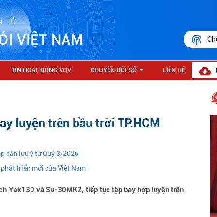
N TỬ
ÓI VIỆT NAM
Ch
TIN HOẠT ĐỘNG VOV
CHUYỂN ĐỔI SỐ
LIÊN HỆ
...
bay luyện trên bầu trời TP.HCM
iệp cần lưu ý từ Quý 3/2026
phát triển mới của Việt Nam
ích Yak130 và Su-30MK2, tiếp tục tập bay hợp luyện trên