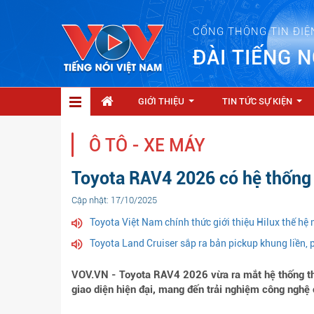
CỔNG THÔNG TIN ĐIỆ
ĐÀI TIẾNG N
GIỚI THIỆU
TIN TỨC SỰ KIỆN
...
...
Ô TÔ - XE MÁY
Toyota RAV4 2026 có hệ thống th
Cập nhật: 17/10/2025
Toyota Việt Nam chính thức giới thiệu Hilux thế hệ 
Toyota Land Cruiser sắp ra bản pickup khung liền, 
VOV.VN - Toyota RAV4 2026 vừa ra mắt hệ thống thôn
giao diện hiện đại, mang đến trải nghiệm công nghệ