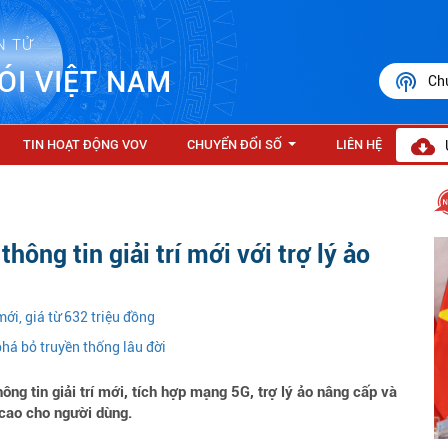
N TỬ
ÓI VIỆT NAM
Ch
TIN HOẠT ĐỘNG VOV
CHUYỂN ĐỔI SỐ
LIÊN HỆ
...
ông tin giải trí mới với trợ lý ảo
mới, giá từ 632 triệu đồng
phá bỏ truyền thống lâu đời
g tin giải trí mới, tích hợp mạng 5G, trợ lý ảo nâng cấp và
 cao cho người dùng.