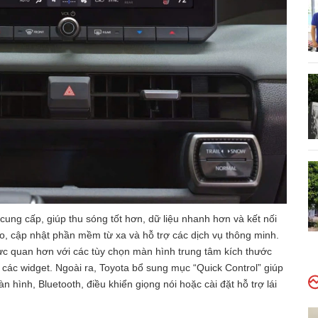
 cung cấp, giúp thu sóng tốt hơn, dữ liệu nhanh hơn và kết nối
ao, cập nhật phần mềm từ xa và hỗ trợ các dịch vụ thông minh.
ực quan hơn với các tùy chọn màn hình trung tâm kích thước
g các widget. Ngoài ra, Toyota bổ sung mục “Quick Control” giúp
 hình, Bluetooth, điều khiển giọng nói hoặc cài đặt hỗ trợ lái