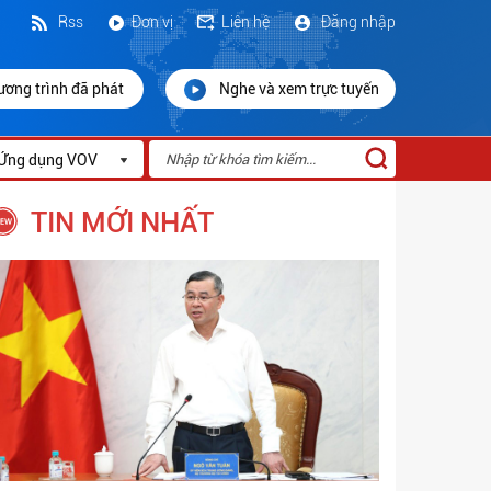
Rss
Đơn vị
Liên hệ
Đăng nhập
ương trình đã phát
Nghe và xem trực tuyến
Ứng dụng VOV
TIN MỚI NHẤT