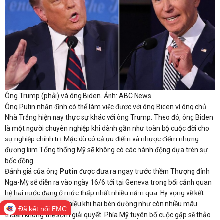
Ông Trump (phải) và ông Biden. Ảnh: ABC News.
Ông Putin nhận định có thể làm việc được với ông Biden vì ông chủ
Nhà Trắng hiện nay thực sự khác với ông Trump. Theo đó, ông Biden
là một người chuyên nghiệp khi dành gần như toàn bộ cuộc đời cho
sự nghiệp chính trị. Mặc dù có cả ưu điểm và nhược điểm nhưng
đương kim Tổng thống Mỹ sẽ không có các hành động dựa trên sự
bốc đồng.
Putin
Đánh giá của ông
được đưa ra ngay trước thềm Thượng đỉnh
Nga-Mỹ sẽ diễn ra vào ngày 16/6 tới tại Geneva trong bối cảnh quan
hệ hai nước đang ở mức thấp nhất nhiều năm qua. Hy vọng về kết
quả tích cực không nhiều khi hai bên dường như còn nhiều mâu
Đã kết nối EMC
thuẫn không thể sớm giải quyết. Phía Mỹ tuyên bố cuộc gặp sẽ thảo