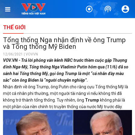
THẾ GIỚI
Tổng thống Nga nhận định về ông Trump
và Tổng thống Mỹ Biden
12/06/2021 | VOVVN
VOV.VN - Trả lời phỏng vấn kênh NBC trước thềm cuộc gặp Thượng
đỉnh Nga-Mỹ, Tổng thống Nga Vladimir Putin hôm qua (11/6) đã so
sánh hai Tổng thống Mỹ, gọi ông Trump là một “cá nhân đầy màu
sắc” còn ông Biden là “người chuyên nghiệp”.
Nhận định về ông Trump, ông Putin cho rằng cựu Tổng thống Mỹ là
một cá nhân phi thường, một người tài năng vì nếu không thì đã
Trump
không trở thành tổng thống. Tuy nhiên, ông
không phải là
một phần của nền chính trị truyền thống của nước Mỹ trước đây.