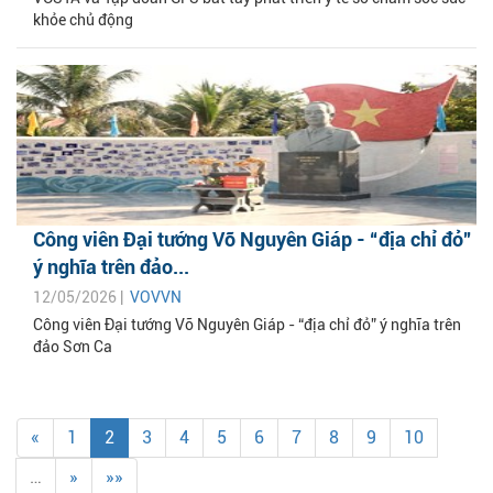
khỏe chủ động
Công viên Đại tướng Võ Nguyên Giáp - “địa chỉ đỏ”
ý nghĩa trên đảo...
12/05/2026 |
VOVVN
Công viên Đại tướng Võ Nguyên Giáp - “địa chỉ đỏ” ý nghĩa trên
đảo Sơn Ca
«
1
2
3
4
5
6
7
8
9
10
…
»
»»