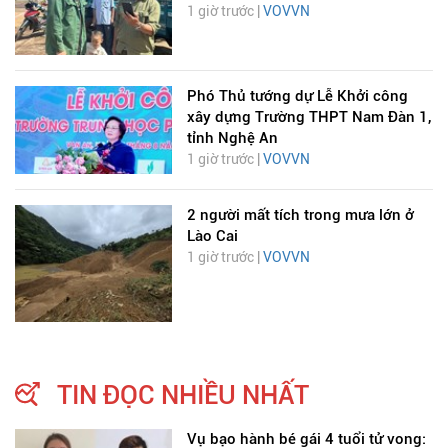
1 giờ trước |
VOVVN
Phó Thủ tướng dự Lễ Khởi công
xây dựng Trường THPT Nam Đàn 1,
tỉnh Nghệ An
1 giờ trước |
VOVVN
2 người mất tích trong mưa lớn ở
Lào Cai
1 giờ trước |
VOVVN
TIN ĐỌC NHIỀU NHẤT
Vụ bạo hành bé gái 4 tuổi tử vong: