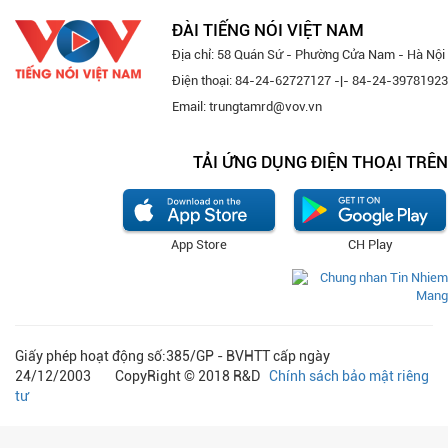
ĐÀI TIẾNG NÓI VIỆT NAM
Địa chỉ: 58 Quán Sứ - Phường Cửa Nam - Hà Nội
Điện thoại: 84-24-62727127 -|- 84-24-39781923
Email: trungtamrd@vov.vn
TẢI ỨNG DỤNG ĐIỆN THOẠI TRÊN
App Store
CH Play
Giấy phép hoạt động số:385/GP - BVHTT cấp ngày
24/12/2003 CopyRight © 2018 R&D
Chính sách bảo mật riêng
tư