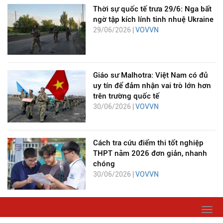
Thời sự quốc tế trưa 29/6: Nga bất
ngờ tập kích lính tinh nhuệ Ukraine
29/06/2026 |
VOVVN
Giáo sư Malhotra: Việt Nam có đủ
uy tín để đảm nhận vai trò lớn hơn
trên trường quốc tế
30/06/2026 |
VOVVN
Cách tra cứu điểm thi tốt nghiệp
THPT năm 2026 đơn giản, nhanh
chóng
30/06/2026 |
VOVVN
Togg
navi