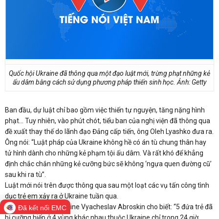
Quốc hội Ukraine đã thông qua một đạo luật mới, trừng phạt những kẻ
ấu dâm bằng cách sử dụng phương pháp thiến sinh học. Ảnh: Getty
Ban đầu, dự luật chỉ bao gồm việc thiến tự nguyện, tăng nặng hình
phạt... Tuy nhiên, vào phút chót, tiểu ban của nghị viện đã thông qua
đề xuất thay thế do lãnh đạo Đảng cấp tiến, ông Oleh Lyashko đưa ra.
Ông nói: “Luật pháp của Ukraine không hề có án tù chung thân hay
tử hình dành cho những kẻ phạm tội ấu dâm. Và rất khó để khẳng
định chắc chắn những kẻ cưỡng bức sẽ không ‘ngựa quen đường cũ’
sau khi ra tù”.
Luật mới nói trên được thông qua sau một loạt các vụ tấn công tình
dục trẻ em xảy ra ở Ukraine tuần qua.
Cảnh sát trưởng Ukraine Vyacheslav Abroskin cho biết: “5 đứa trẻ đã
Đã kết nối EMC
bị cưỡng hiếp ở 4 vùng khác nhau thuộc Ukraine chỉ trong 24 giờ