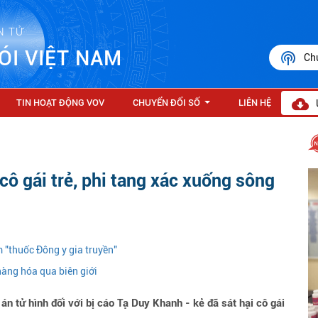
N TỬ
ÓI VIỆT NAM
Ch
TIN HOẠT ĐỘNG VOV
CHUYỂN ĐỔI SỐ
LIÊN HỆ
...
 cô gái trẻ, phi tang xác xuống sông
 "thuốc Đông y gia truyền"
hàng hóa qua biên giới
 tử hình đối với bị cáo Tạ Duy Khanh - kẻ đã sát hại cô gái