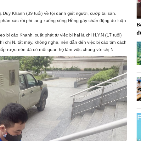
Duy Khanh (39 tuổi) về tội danh giết người, cướp tài sản.
i, phân xác rồi phi tang xuống sông Hồng gây chấn động dư luận
B
đ
o bị cáo Khanh, xuất phát từ việc bị hại là chị H.Y.N (17 tuổi)
thì chị N. tắt máy, không nghe, nên dẫn đến việc bị cáo tìm cách
tiếp rượu nên đã có mối quan hệ làm việc chung với chị N.