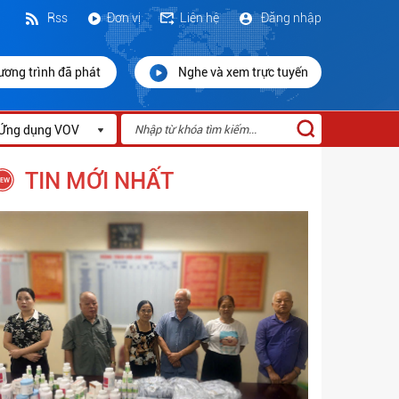
Rss
Đơn vị
Liên hệ
Đăng nhập
ương trình đã phát
Nghe và xem trực tuyến
Ứng dụng VOV
TIN MỚI NHẤT