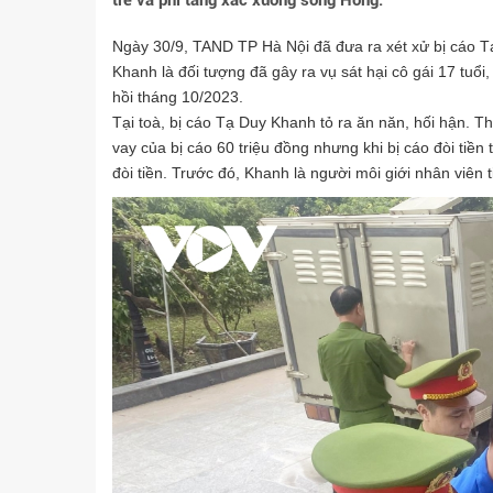
trẻ và phi tang xác xuống sông Hồng.
Ngày 30/9, TAND TP Hà Nội đã đưa ra xét xử bị cáo Tạ 
Khanh là đối tượng đã gây ra vụ sát hại cô gái 17 tuổ
hồi tháng 10/2023.
Tại toà, bị cáo Tạ Duy Khanh tỏ ra ăn năn, hối hận. The
vay của bị cáo 60 triệu đồng nhưng khi bị cáo đòi tiền 
đòi tiền. Trước đó, Khanh là người môi giới nhân viên 