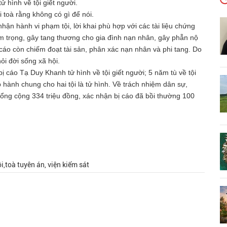
ử hình về tội giết người.
 toà rằng không có gì để nói.
hận hành vi phạm tội, lời khai phù hợp với các tài liệu chứng
êm trọng, gây tang thương cho gia đình nạn nhân, gây phẫn nộ
ị cáo còn chiếm đoạt tài sản, phân xác nạn nhân và phi tang. Do
ỏi đời sống xã hội.
 cáo Tạ Duy Khanh tử hình về tội giết người; 5 năm tù về tội
 hành chung cho hai tội là tử hình. Về trách nhiệm dân sự,
tổng cộng 334 triệu đồng, xác nhận bị cáo đã bồi thường 100
i,toà tuyên án, viện kiểm sát