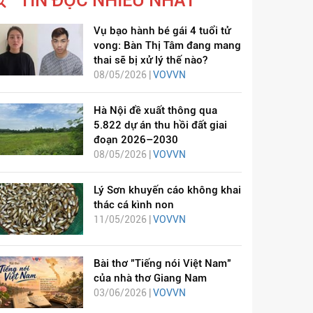
TIN ĐỌC NHIỀU NHẤT
Vụ bạo hành bé gái 4 tuổi tử
vong: Bàn Thị Tâm đang mang
thai sẽ bị xử lý thế nào?
08/05/2026 |
VOVVN
Hà Nội đề xuất thông qua
5.822 dự án thu hồi đất giai
đoạn 2026–2030
08/05/2026 |
VOVVN
Lý Sơn khuyến cáo không khai
thác cá kình non
11/05/2026 |
VOVVN
Bài thơ "Tiếng nói Việt Nam"
của nhà thơ Giang Nam
03/06/2026 |
VOVVN