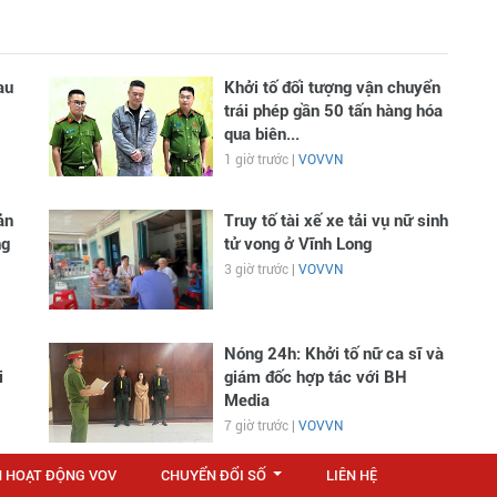
au
Khởi tố đối tượng vận chuyển
trái phép gần 50 tấn hàng hóa
qua biên...
1 giờ trước |
VOVVN
ản
Truy tố tài xế xe tải vụ nữ sinh
ng
tử vong ở Vĩnh Long
3 giờ trước |
VOVVN
Nóng 24h: Khởi tố nữ ca sĩ và
i
giám đốc hợp tác với BH
Media
7 giờ trước |
VOVVN
N HOẠT ĐỘNG VOV
CHUYỂN ĐỔI SỐ
LIÊN HỆ
...