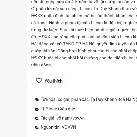
nên đề nghị mức án 4-5 năm tù về tội cướp tài sản và t
Ở phần lời nói sau cùng, bị cáo Tạ Duy Khanh thưa với
HĐXX nhận định, tại phiên toà bị cáo thành khẩn khai n
cứ khác. Hành vi phạm tội của bị cáo là đặc biệt nghi
trong dư luận. Sau khi thực hiện hành vi giết người, b
đó, HĐXX cho rằng cần phải loại bỏ vĩnh viễn bị cáo kh
Hội đồng xét xử TAND TP Hà Nội quyết định tuyên án bị
cướp tài sản. Tổng hợp hình phạt của bị cáo phải chấp
HĐXX buộc bị cáo phải bồi thường cho đại diện bị hại 
triệu đồng.
Yêu thích
Từ khóa: cô gái, phân xác, Tạ Duy Khanh, toà Hà Nộ
Thể loại: Giáo dục
Tác giả: võ nam/vov.vn
Nguồn tin: VOVVN