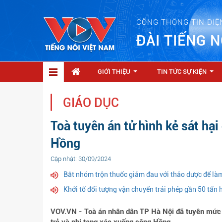
CỔNG THÔNG TIN ĐIỆ
ĐÀI TIẾNG N
GIỚI THIỆU
TIN TỨC SỰ KIỆN
...
...
GIÁO DỤC
Toà tuyên án tử hình kẻ sát hại
Hồng
Cập nhật: 30/09/2024
Bắt nhóm trộn thuốc giảm đau với thảo dược để làm
Khởi tố đối tượng vận chuyển trái phép gần 50 tấn 
VOV.VN - Toà án nhân dân TP Hà Nội đã tuyên mức án