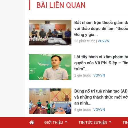
BÀI LIÊN QUAN
Bắt nhóm trộn thuốc giảm đ
với thảo dược để làm "thuốc
Đông y gia...
28 phút trước |
VOVVN
Lật tẩy hành vi xâm phạm b
quyền của Vũ Phi Điệp – “ô
trùm”...
2 giờ trước |
VOVVN
Bùng nổ trí tuệ nhân tạo (AI)
và những thách thức mới vớ
an ninh...
6 giờ trước |
VOVVN
GIỚI THIỆU
TIN TỨC SỰ KIỆN
TI
...
...