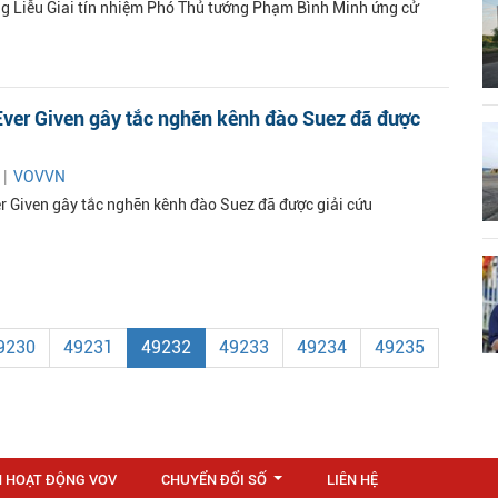
ng Liễu Giai tín nhiệm Phó Thủ tướng Phạm Bình Minh ứng cử
Ever Given gây tắc nghẽn kênh đào Suez đã được
 |
VOVVN
er Given gây tắc nghẽn kênh đào Suez đã được giải cứu
9230
49231
49232
49233
49234
49235
N HOẠT ĐỘNG VOV
CHUYỂN ĐỔI SỐ
LIÊN HỆ
...