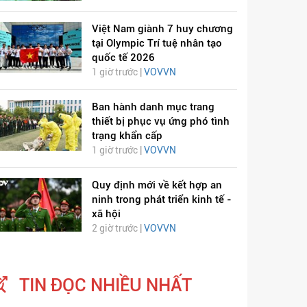
Việt Nam giành 7 huy chương
tại Olympic Trí tuệ nhân tạo
quốc tế 2026
1 giờ trước |
VOVVN
Ban hành danh mục trang
thiết bị phục vụ ứng phó tình
ỊCH VIÊM PHỔI COVID-
HÁT LÊN VIỆT NAM
trạng khẩn cấp
1 giờ trước |
VOVVN
19
Quy định mới về kết hợp an
ninh trong phát triển kinh tế -
xã hội
2 giờ trước |
VOVVN
TIN ĐỌC NHIỀU NHẤT