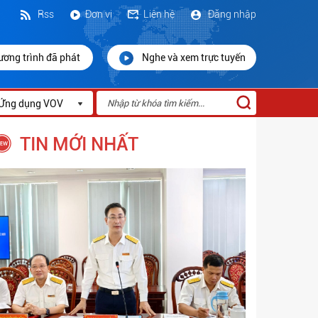
Rss
Đơn vị
Liên hệ
Đăng nhập
ương trình đã phát
Nghe và xem trực tuyến
Ứng dụng VOV
TIN MỚI NHẤT