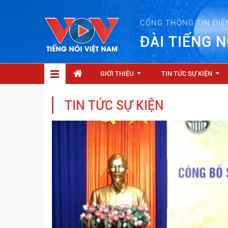
CỔNG THÔNG TIN ĐIỆ
ĐÀI TIẾNG N
GIỚI THIỆU
TIN TỨC SỰ KIỆN
...
...
TIN TỨC SỰ KIỆN