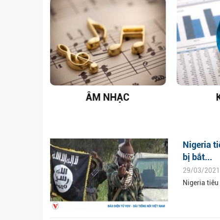
T NAM
ÂM NHẠC
Nigeria t
bị bắt...
29/03/2021
Nigeria tiêu