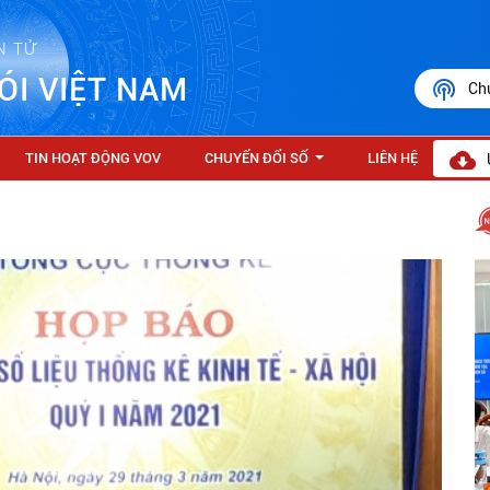
N TỬ
ÓI VIỆT NAM
Ch
TIN HOẠT ĐỘNG VOV
CHUYỂN ĐỔI SỐ
LIÊN HỆ
...