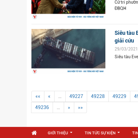
Cử tri phườ
ĐBQH
Siêu tàu 
giải cứu
29/03/2021
Siêu tàu Ev
««
«
…
49227
49228
49229
4
49236
…
»
»»
GIỚI THIỆU
TIN TỨC SỰ KIỆN
TI
...
...