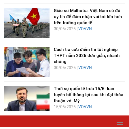
Giáo sư Malhotra: Việt Nam có đủ
uy tín để đảm nhận vai trò lớn hơn
trên trường quốc tế
30/06/2026 |
VOVVN
Cách tra cứu điểm thi tốt nghiệp
THPT năm 2026 đơn giản, nhanh
chóng
30/06/2026 |
VOVVN
Thời sự quốc tế trưa 15/6: Iran
tuyên bố thắng lợi sau khi đạt thỏa
thuận với Mỹ
15/06/2026 |
VOVVN
Togg
navi