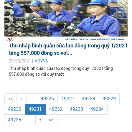
Thu nhập bình quân của lao động trong quý 1/2021
tăng 557.000 đồng so với...
29/03/2021 |
VOVVN
Thu nhập bình quân của lao động trong quý 1/2021 tăng
557.000 đồng so với quý trước
««
«
…
49226
49227
49228
49229
49230
49231
49232
49233
49234
49235
…
»
»»