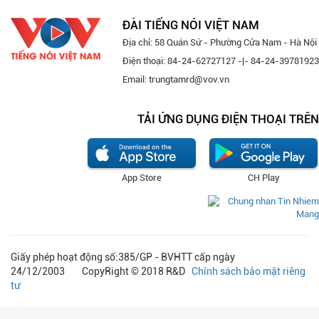
ĐÀI TIẾNG NÓI VIỆT NAM
Địa chỉ: 58 Quán Sứ - Phường Cửa Nam - Hà Nội
Điện thoại: 84-24-62727127 -|- 84-24-39781923
Email: trungtamrd@vov.vn
TẢI ỨNG DỤNG ĐIỆN THOẠI TRÊN
App Store
CH Play
Giấy phép hoạt động số:385/GP - BVHTT cấp ngày
24/12/2003 CopyRight © 2018 R&D
Chính sách bảo mật riêng
tư