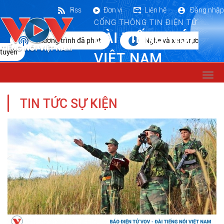
Rss
Đơn vị
Liên hệ
Đăng nhập
CỔNG THÔNG TIN ĐIỆN TỬ
ĐÀI TIẾNG NÓI
Chương trình đã phát
Nghe và xem trực
tuyến
VIỆT NAM
Togg
navi
TIN TỨC SỰ KIỆN