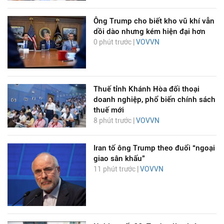
Ông Trump cho biết kho vũ khí vẫn
dồi dào nhưng kém hiện đại hơn
0 phút trước |
VOVVN
Thuế tỉnh Khánh Hòa đối thoại
doanh nghiệp, phổ biến chính sách
thuế mới
8 phút trước |
VOVVN
Iran tố ông Trump theo đuổi “ngoại
giao sân khấu”
11 phút trước |
VOVVN