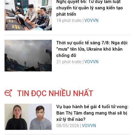
Nghị quyết 66: Tư duy làm luật
chuyển từ quản lý sang kiến tạo
phát triển
18 phút trước |
VOVVN
Thời sự quốc tế sáng 7/8: Nga dội
"mưa" tên lửa, Ukraine khó khăn
chống đỡ
21 phút trước |
VOVVN
TIN ĐỌC NHIỀU NHẤT
Vụ bạo hành bé gái 4 tuổi tử vong:
Bàn Thị Tâm đang mang thai sẽ bị
xử lý thế nào?
08/05/2026 |
VOVVN