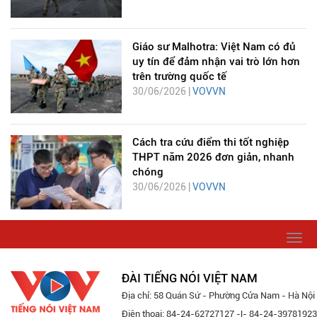
Giáo sư Malhotra: Việt Nam có đủ
uy tín để đảm nhận vai trò lớn hơn
trên trường quốc tế
30/06/2026 |
VOVVN
Cách tra cứu điểm thi tốt nghiệp
THPT năm 2026 đơn giản, nhanh
chóng
30/06/2026 |
VOVVN
Togg
navi
ĐÀI TIẾNG NÓI VIỆT NAM
Địa chỉ: 58 Quán Sứ - Phường Cửa Nam - Hà Nội
Điện thoại: 84-24-62727127 -|- 84-24-39781923