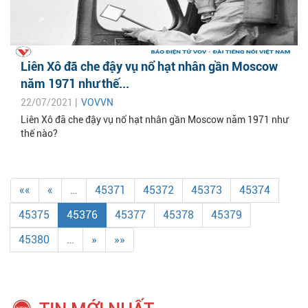
Liên Xô đã che đậy vụ nổ hạt nhân gần Moscow
năm 1971 như thế...
22/07/2021 |
VOVVN
Liên Xô đã che đậy vụ nổ hạt nhân gần Moscow năm 1971 như
thế nào?
««
«
…
45371
45372
45373
45374
45375
45376
45377
45378
45379
45380
…
»
»»