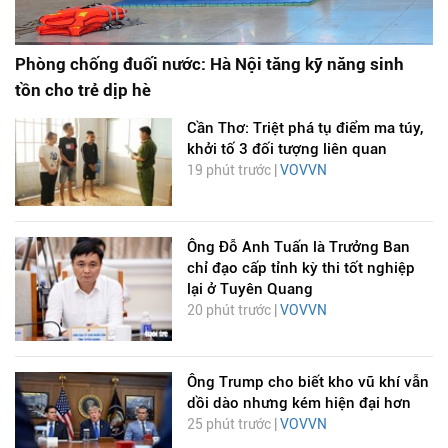
Phòng chống đuối nước: Hà Nội tăng kỹ năng sinh
tồn cho trẻ dịp hè
Cần Thơ: Triệt phá tụ điểm ma túy,
khởi tố 3 đối tượng liên quan
19 phút trước |
VOVVN
Ông Đỗ Anh Tuấn là Trưởng Ban
chỉ đạo cấp tỉnh kỳ thi tốt nghiệp
lại ở Tuyên Quang
20 phút trước |
VOVVN
Ông Trump cho biết kho vũ khí vẫn
dồi dào nhưng kém hiện đại hơn
25 phút trước |
VOVVN