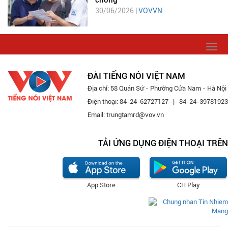
30/06/2026 |
VOVVN
Togg
navi
ĐÀI TIẾNG NÓI VIỆT NAM
Địa chỉ: 58 Quán Sứ - Phường Cửa Nam - Hà Nội
Điện thoại: 84-24-62727127 -|- 84-24-39781923
Email: trungtamrd@vov.vn
TẢI ỨNG DỤNG ĐIỆN THOẠI TRÊN
App Store
CH Play