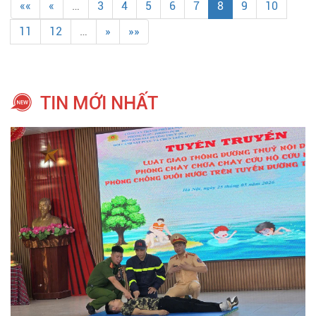
««
«
…
3
4
5
6
7
8
9
10
11
12
…
»
»»
TIN MỚI NHẤT