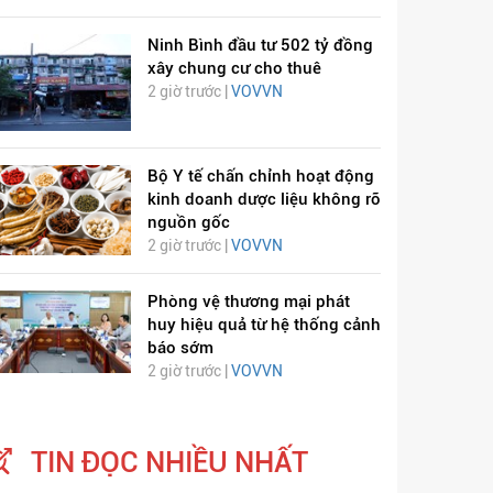
Ninh Bình đầu tư 502 tỷ đồng
xây chung cư cho thuê
2 giờ trước |
VOVVN
Bộ Y tế chấn chỉnh hoạt động
kinh doanh dược liệu không rõ
nguồn gốc
2 giờ trước |
VOVVN
ỊCH VIÊM PHỔI COVID-
HÁT LÊN VIỆT NAM
Phòng vệ thương mại phát
19
huy hiệu quả từ hệ thống cảnh
báo sớm
2 giờ trước |
VOVVN
TIN ĐỌC NHIỀU NHẤT