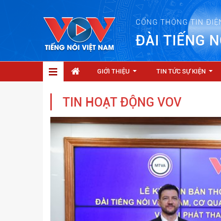
CỔNG THÔNG TIN ĐIỆ
ĐÀI TIẾNG N
GIỚI THIỆU
TIN TỨC SỰ KIỆN
...
...
TIN HOẠT ĐỘNG VOV