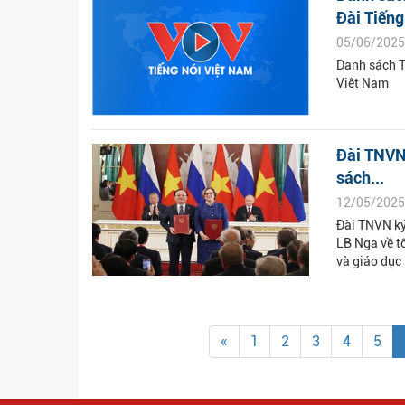
Đài Tiếng.
05/06/2025
Danh sách T
Việt Nam
Đài TNVN 
sách...
12/05/2025
Đài TNVN ký
LB Nga về t
và giáo dục
«
1
2
3
4
5