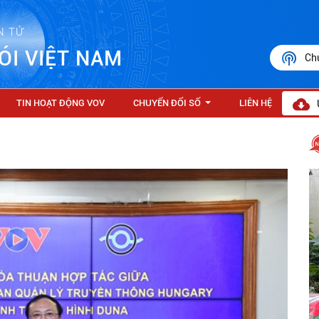
N TỬ
ÓI VIỆT NAM
Ch
TIN HOẠT ĐỘNG VOV
CHUYỂN ĐỔI SỐ
LIÊN HỆ
...