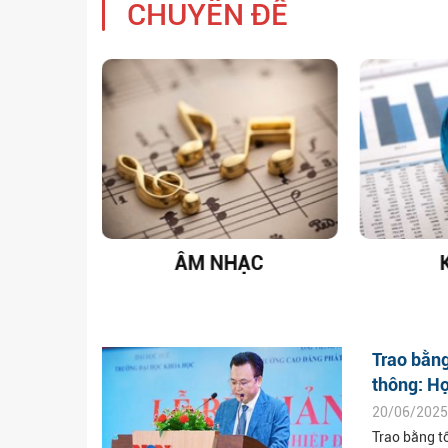
CHUYÊN ĐỀ
T NAM
ÂM NHẠC
Trao bằng
thông: Hợ
20/06/2025
Trao bằng tố