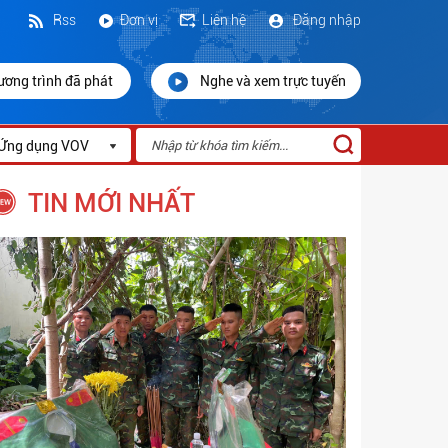
Rss
Đơn vị
Liên hệ
Đăng nhập
ương trình đã phát
Nghe và xem trực tuyến
Ứng dụng VOV
TIN MỚI NHẤT