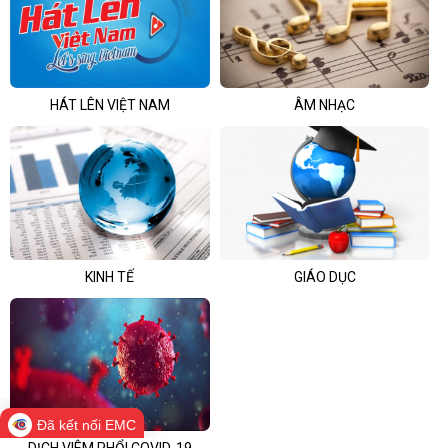
HÁT LÊN VIỆT NAM
ÂM NHẠC
KINH TẾ
GIÁO DỤC
Đã kết nối EMC
DỊCH VIÊM PHỔI COVID-19