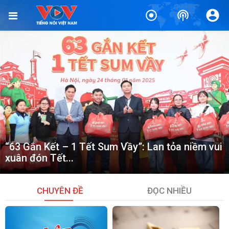
“63 Gắn Kết – 1 Tết Sum Vầy”: Lan tỏa niềm vui
xuân đón Tết...
26/01/2025 | VOV1
CHUYÊN ĐỀ
ĐỌC NHIỀU