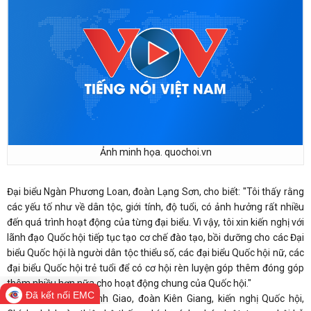
Ảnh minh họa. quochoi.vn
Đại biểu Ngàn Phương Loan, đoàn Lạng Sơn, cho biết: "Tôi thấy rằng
các yếu tố như về dân tộc, giới tính, độ tuổi, có ảnh hưởng rất nhiều
đến quá trình hoạt động của từng đại biểu. Vì vậy, tôi xin kiến nghị với
lãnh đạo Quốc hội tiếp tục tạo cơ chế đào tạo, bồi dưỡng cho các Đại
biểu Quốc hội là người dân tộc thiểu số, các đại biểu Quốc hội nữ, các
đại biểu Quốc hội trẻ tuổi để có cơ hội rèn luyện góp thêm đóng góp
thêm nhiều hơn nữa cho hoạt động chung của Quốc hội."
Đã kết nối EMC
Đại biểu Tô Thị Quỳnh Giao, đoàn Kiên Giang, kiến nghị Quốc hội,