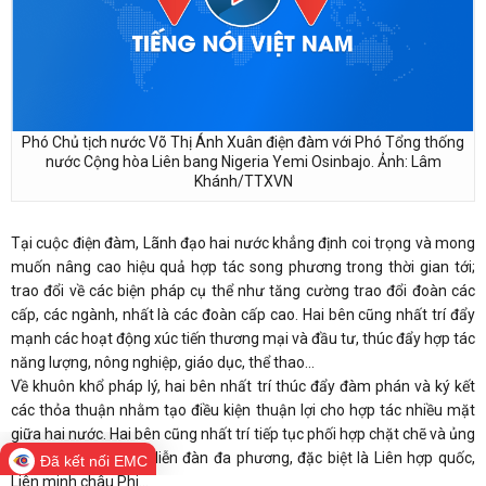
Phó Chủ tịch nước Võ Thị Ánh Xuân điện đàm với Phó Tổng thống
nước Cộng hòa Liên bang Nigeria Yemi Osinbajo. Ảnh: Lâm
Khánh/TTXVN
Tại cuộc điện đàm, Lãnh đạo hai nước khẳng định coi trọng và mong
muốn nâng cao hiệu quả hợp tác song phương trong thời gian tới;
trao đổi về các biện pháp cụ thể như tăng cường trao đổi đoàn các
cấp, các ngành, nhất là các đoàn cấp cao. Hai bên cũng nhất trí đẩy
mạnh các hoạt động xúc tiến thương mại và đầu tư, thúc đẩy hợp tác
năng lượng, nông nghiệp, giáo dục, thể thao…
Về khuôn khổ pháp lý, hai bên nhất trí thúc đẩy đàm phán và ký kết
các thỏa thuận nhằm tạo điều kiện thuận lợi cho hợp tác nhiều mặt
giữa hai nước. Hai bên cũng nhất trí tiếp tục phối hợp chặt chẽ và ủng
hộ lẫn nhau tại các diễn đàn đa phương, đặc biệt là Liên hợp quốc,
Đã kết nối EMC
Liên minh châu Phi…