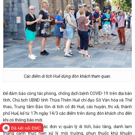
Các điểm di tích Huế dừng đón khách tham quan.
Để đảm bảo công tác phòng, chống dịch bệnh COVID-19 trên địa bàn
tỉnh, Chủ tịch UBND tỉnh Thừa Thiên Huế chỉ đạo Sở Văn hóa và Thể
thao, Trung tâm Bảo tồn di tích cố đô Huế, các huyện, thị xã, thành
phố Huế, kể từ 17h ngày 14/3 các điểm trên dừng đón khách cho đến
khi có thông báo mới.
Đồng thời, yêu cầu các đơn vị quản lý di tích, bảo tàng, danh lam
Đã kết nối EMC
thắng cảnh thực hiện xử lý môi trường, phun thuốc khử khuẩn