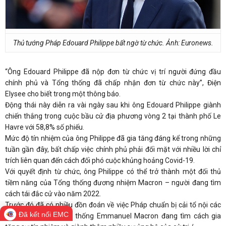
Thủ tướng Pháp Edouard Philippe bất ngờ từ chức. Ảnh: Euronews.
“Ông Edouard Philippe đã nộp đơn từ chức vị trí người đứng đầu
chính phủ và Tổng thống đã chấp nhận đơn từ chức này”, Điện
Elysee cho biết trong một thông báo.
Động thái này diễn ra vài ngày sau khi ông Edouard Philippe giành
chiến thắng trong cuộc bầu cử địa phương vòng 2 tại thành phố Le
Havre với 58,8% số phiếu.
Mức độ tín nhiệm của ông Philippe đã gia tăng đáng kể trong những
tuần gần đây, bất chấp việc chính phủ phải đối mặt với nhiều lời chỉ
trích liên quan đến cách đối phó cuộc khủng hoảng Covid-19.
Với quyết định từ chức, ông Philippe có thể trở thành một đối thủ
tiềm năng của Tổng thống đương nhiệm Macron – người đang tìm
cách tái đắc cử vào năm 2022.
Trước đó đã có nhiều đồn đoán về việc Pháp chuẩn bị cải tổ nội các
Đã kết nối EMC
trong bối cảnh Tổng thống Emmanuel Macron đang tìm cách gia